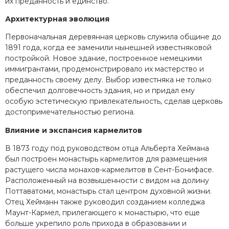
их преданность и единство.
Архитектурная эволюция
Первоначальная деревянная церковь служила общине до
1891 года, когда ее заменили нынешней известняковой
постройкой. Новое здание, построенное немецкими
иммигрантами, продемонстрировало их мастерство и
преданность своему делу. Выбор известняка не только
обеспечил долговечность здания, но и придал ему
особую эстетическую привлекательность, сделав церковь
достопримечательностью региона.
Влияние и экспансия кармелитов
В 1873 году под руководством отца Альберта Хеймана
был построен монастырь кармелитов для размещения
растущего числа монахов-кармелитов в Сент-Бонифасе.
Расположенный на возвышенности с видом на долину
Поттаватоми, монастырь стал центром духовной жизни.
Отец Хейманн также руководил созданием колледжа
Маунт-Кармел, прилегающего к монастырю, что еще
больше укрепило роль прихода в образовании и