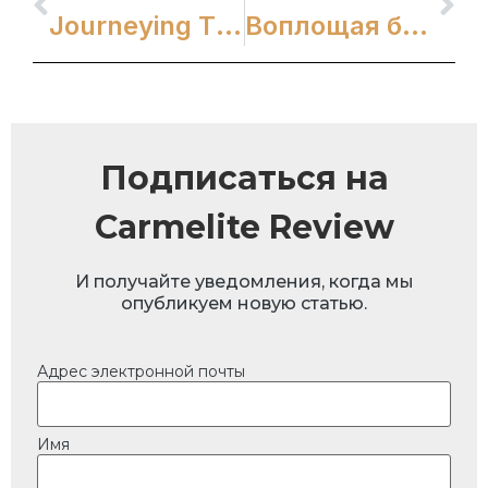
Journeying Through Carmel: Руководство по виртуальному молитвенному размышлению
Воплощая безмятежность: Ежедневная месса в Национальном святилище Святой Терезы
Подписаться на
Carmelite Review
И получайте уведомления, когда мы
опубликуем новую статью.
Адрес электронной почты
Имя