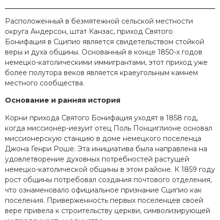
Расположенный в безмятежной сельской местности
округа Андерсон, штат Канзас, приход Святого
Бонифация в Сципио является свидетельством стойкой
веры и духа общины. Основанный в конце 1850-х годов
немецко-католическими иммигрантами, этот приход уже
более полутора веков является краеугольным камнем
местного сообщества.
Основание и ранняя история
Корни прихода Святого Бонифация уходят в 1858 год,
когда миссионер-иезуит отец Поль Понциглионе основал
миссионерскую станцию в доме немецкого поселенца
Джона Генри Роше. Эта инициатива была направлена на
удовлетворение духовных потребностей растущей
немецко-католической общины в этом районе. К 1859 году
рост общины потребовал создания почтового отделения,
что ознаменовало официальное признание Сципио как
поселения. Приверженность первых поселенцев своей
вере привела к строительству церкви, символизирующей