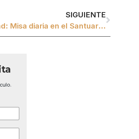
SIGUIENTE
Abrazar la serenidad: Misa diaria en el Santuario Nacional de Santa Teresa
ita
culo.