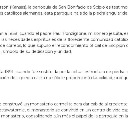
n (Kansas), la parroquia de San Bonifacio de Scipio es testimon
s católicos alemanes, esta parroquia ha sido la piedra angular d
an a 1858, cuando el padre Paul Ponziglione, misionero jesuita, e
las necesidades espirituales de la floreciente comunidad católic
a de correos, lo que supuso el reconocimiento oficial de Escipi
a, símbolo de su dedicación y unidad.
ta 1891, cuando fue sustituida por la actual estructura de piedra 
ón de la piedra caliza no sólo le proporcionó durabilidad, sino qu
e construyó un monasterio carmelita para dar cabida al creciente
Pottawatomie, el monasterio se convirtió en un centro de vida esp
monasterio, consolidando aún más el papel de la parroquia en la 