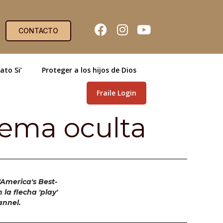
CONTACTO
ato Si’
Proteger a los hijos de Dios
Fraile Login
Gema oculta
"America's Best-
la flecha 'play'
annel.