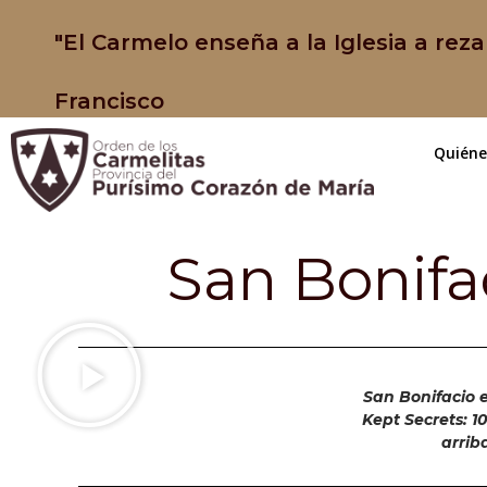
"El Carmelo enseña a la Iglesia a reza
Francisco
Quién
San Bonifa
San Bonifacio e
Kept Secrets: 1
arrib