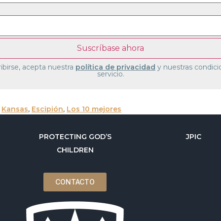
ribirse, acepta nuestra
política de privacidad
y nuestras condici
servicio.
,
Kansas
,
Escipión
,
Los 10 mejores
PROTECTING GOD’S
JPIC
CHILDREN
CONTACTO