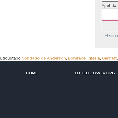
Apellido
Al susc
Etiquetado
Condado de Anderson
,
Boniface
,
Iglesia
,
Garnett
HOME
LITTLEFLOWER.ORG