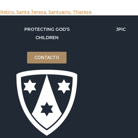
,
Retiro
,
Santa Teresa
,
Santuario
,
Therese
PROTECTING GOD’S
JPIC
CHILDREN
CONTACTO