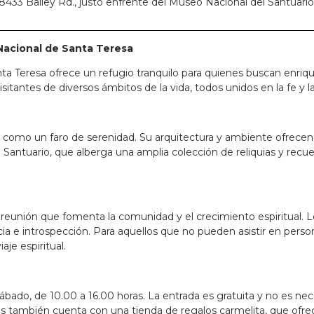
8433 Bailey Rd., justo enfrente del Museo Nacional del Santuario
 Nacional de Santa Teresa
anta Teresa ofrece un refugio tranquilo para quienes buscan enrique
itantes de diversos ámbitos de la vida, todos unidos en la fe y la
ge como un faro de serenidad. Su arquitectura y ambiente ofrecen
 Santuario, que alberga una amplia colección de reliquias y recu
na reunión que fomenta la comunidad y el crecimiento espiritual. 
cia e introspección. Para aquellos que no pueden asistir en perso
je espiritual.
ábado, de 10.00 a 16.00 horas. La entrada es gratuita y no es neces
 también cuenta con una tienda de regalos carmelita, que ofrece