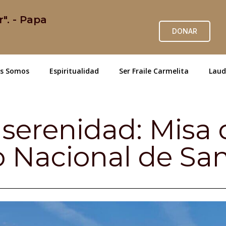
r". - Papa
DONAR
es Somos
Espiritualidad
Ser Fraile Carmelita
Laud
 serenidad: Misa d
o Nacional de San