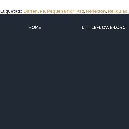
Etiquetado
Darien
,
Fe
,
Pequeña flor
,
Paz
,
Reflexión
,
Reliquias
HOME
LITTLEFLOWER.ORG