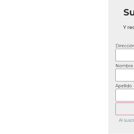
Su
Y re
Direcció
Nombre
Apellido
Al susc