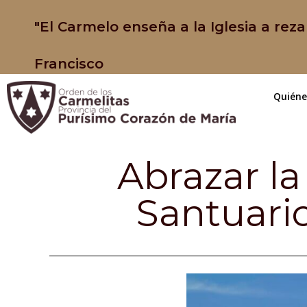
"El Carmelo enseña a la Iglesia a reza
Francisco
Quién
Abrazar la
Santuari