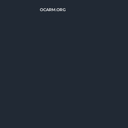
OCARM.ORG
简体中文
Deutsch
Italiano