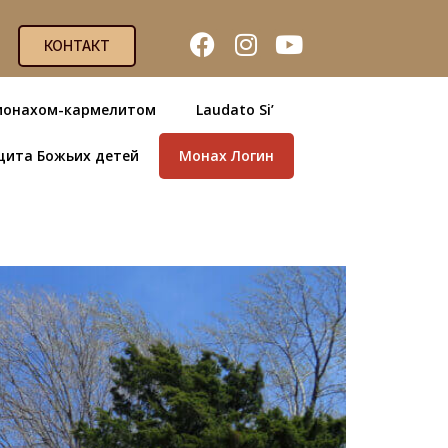
КОНТАКТ
монахом-кармелитом
Laudato Si’
щита Божьих детей
Монах Логин