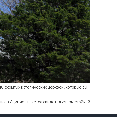
10 скрытых католических церквей, которые вы
ция в Сципио является свидетельством стойкой