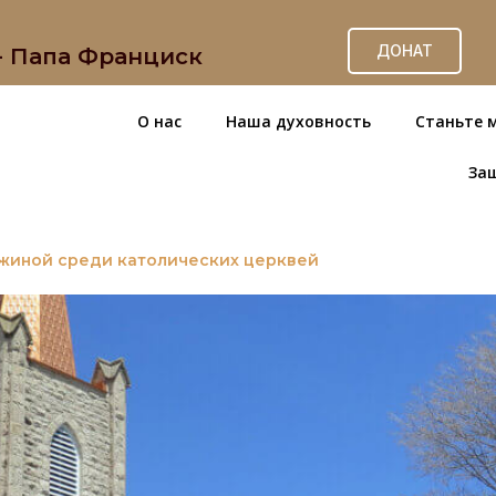
ДОНАТ
 - Папа Франциск
О нас
Наша духовность
Станьте 
За
жиной среди католических церквей