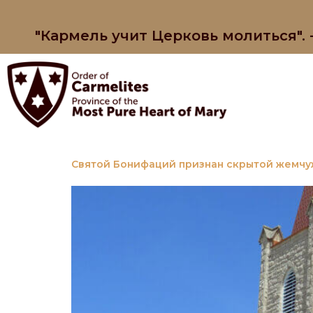
"Кармель учит Церковь молиться".
Святой Бонифаций признан скрытой жемчу