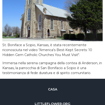
St. Boniface a Scipio, Kansas, è stata recentemente
riconosciuta nel video "America's Best-Kept Secrets: 10
Hidden Gem Catholic Churches You Must Visit".
Immersa nella serena campagna della contea di Anderson, in
Kansas, la parrocchia di San Bonifacio a Scipio è una
testimonianza di fede duratura e di spirito comunitario.
CASA
LITTLEFLOWER.ORG