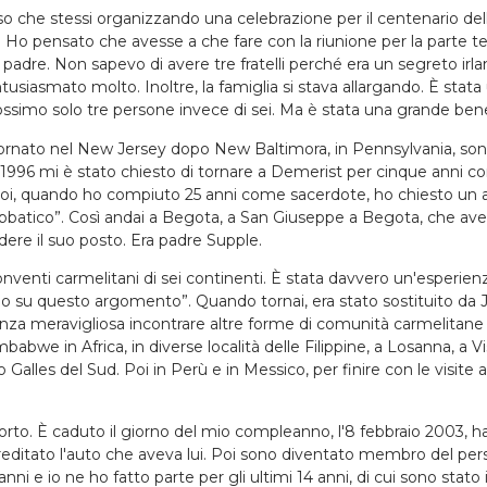
caso che stessi organizzando una celebrazione per il centenario de
o pensato che avesse a che fare con la riunione per la parte tede
padre. Non sapevo di avere tre fratelli perché era un segreto irl
 entusiasmato molto. Inoltre, la famiglia si stava allargando. È st
ssimo solo tre persone invece di sei. Ma è stata una grande ben
tornato nel New Jersey dopo New Baltimora, in Pennsylvania, sono 
996 mi è stato chiesto di tornare a Demerist per cinque anni con 
 Poi, quando ho compiuto 25 anni come sacerdote, ho chiesto un a
abbatico”. Così andai a Begota, a San Giuseppe a Begota, che a
dere il suo posto. Era padre Supple.
nventi carmelitani di sei continenti. È stata davvero un'esperienza
olo su questo argomento”. Quando tornai, era stato sostituito da 
za meravigliosa incontrare altre forme di comunità carmelitane in 
 in Zimbabwe in Africa, in diverse località delle Filippine, a Losanna, a
o Galles del Sud. Poi in Perù e in Messico, per finire con le visit
rto. È caduto il giorno del mio compleanno, l'8 febbraio 2003, ha b
reditato l'auto che aveva lui. Poi sono diventato membro del per
e io ne ho fatto parte per gli ultimi 14 anni, di cui sono stato il