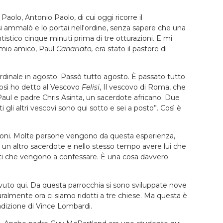
e Paolo, Antonio Paolo, di cui oggi ricorre il
 ammalò e lo portai nell'ordine, senza sapere che una
tistico cinque minuti prima di tre otturazioni. E mi
il mio amico, Paul
Canariato,
era stato il pastore di
Cardinale in agosto. Passò tutto agosto. È passato tutto
 Così ho detto al Vescovo
Felisi
, Il vescovo di Roma, che
on Paul e padre Chris Asinta, un sacerdote africano. Due
 gli altri vescovi sono qui sotto e sei a posto”. Così è
sioni. Molte persone vengono da questa esperienza,
a un altro sacerdote e nello stesso tempo avere lui che
doti che vengono a confessare. È una cosa davvero
vuto qui. Da questa parrocchia si sono sviluppate nove
uralmente ora ci siamo ridotti a tre chiese. Ma questa è
radizione di Vince Lombardi.