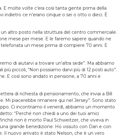
a. E molte volte c'era così tanta gente prima della
 indietro ce n'erano cinque o sei o otto o dieci. È
 un altro posto nella struttura del centro commerciale.
razione mese per mese. E le faremo sapere quando ne
la telefonata un mese prima di compiere 70 anni. E
heremo di aiutarvi a trovare un'altra sede”. Ma abbiamo
i più piccoli, “Non possiamo darvi più di 12 posti auto”.
ione. E così sono andato in pensione, a 70 anni e
a lettera di richiesta di pensionamento, che inviai a Bill
one. Mi piacerebbe rimanere qui nel Jersey”. Sono stato
ruppo. Ci incontriamo il venerdì, abbiamo un momento
detto: “Perché non chiedi a uno dei tuoi amici
i, finché non è morto Paul Schweitzer, che viveva in
Ed è una grande benedizione. Ho vissuto con Dan e con
Il nuovo arrivato è stato Nelson, che è un vero