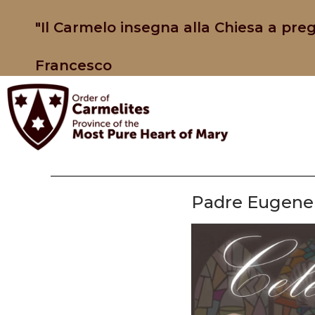
"Il Carmelo insegna alla Chiesa a preg
Francesco
Padre Eugene B