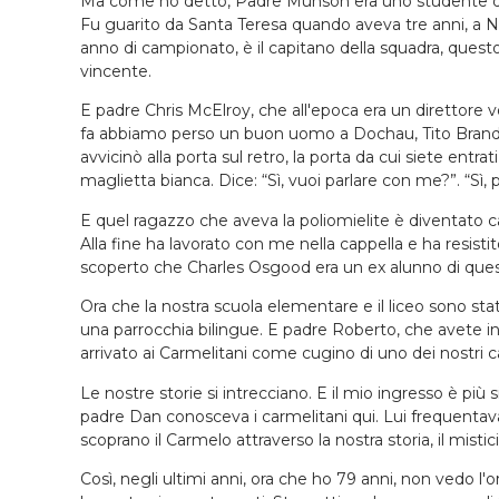
Ma come ho detto, Padre Munson era uno studente qui
Fu guarito da Santa Teresa quando aveva tre anni, a New
anno di campionato, è il capitano della squadra, quest
vincente.
E padre Chris McElroy, che all'epoca era un direttor
fa abbiamo perso un buon uomo a Dochau, Tito Brandsma
avvicinò alla porta sul retro, la porta da cui siete entra
maglietta bianca. Dice: “Sì, vuoi parlare con me?”. “Sì,
E quel ragazzo che aveva la poliomielite è diventato ca
Alla fine ha lavorato con me nella cappella e ha resi
scoperto che Charles Osgood era un ex alunno di quest
Ora che la nostra scuola elementare e il liceo sono stat
una parrocchia bilingue. E padre Roberto, che avete in
arrivato ai Carmelitani come cugino di uno dei nostri ca
Le nostre storie si intrecciano. E il mio ingresso è p
padre Dan conosceva i carmelitani qui. Lui frequenta
scoprano il Carmelo attraverso la nostra storia, il mist
Così, negli ultimi anni, ora che ho 79 anni, non vedo l'o