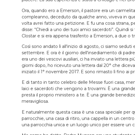
Ora, quando ero a Emerson, il pastore era un carmelitan
compleanno, deceduto da qualche anno, viveva in quest
volta avrei fatto una petizione. E fu una cosa strana, 
disse: “Chiedi a uno dei tuoi amici sacerdoti”. Quindi si 
Clostar e si era appena trasferito a Emerson, a due o tr
Così sono andato lì all'inizio di agosto, ci siamo sedut
settembre. E ora è il giorno dell'insediamento di padre
era uno dei vescovi ausiliari, ci ha inviato una lettera 
giorni dopo, ho ricevuto una lettera dal 20° che diceva: 
iniziato il 1° novembre 2017. E sono rimasto lì fino ai p
E di tanto in tanto celebro delle Messe fuori casa, 
laici e sacerdoti che vengono a trovarmi. È una grande
presta il proprio ministero a te. È una grande benedi
meravigliosa.
E naturalmente questa casa è una casa speciale per qu
parrocchie, una casa di ritiro, una cappella in un cent
una parrocchia unica e un luogo unico per essere un car