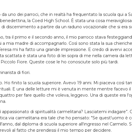
o da uno dei parroci, che in realtà ha frequentato la scuola qui a 
re benedettina, la Coed High School. È stata una cosa meraviglios
i discernimento a partire da un raduno vocazionale che si era sv
 tra il primo e il secondo anno, il mio parroco stava festeggiando
 a mia madre di accompagnarlo. Così sono stata la sua chierichet
nta Teresa mi ha fatto una grande impressione. E credo di avervi
ta scattata è stata una foto di lei sopra di me nella camera da let
iccolo Fiore. Queste cose le ho conosciute solo più tardi.
arista di fiori.
 Ho finito la scuola superiore. Avevo 19 anni. Mi piaceva così tan
irituali. E una delle letture mi è venuta in mente mentre facevo il
 quattro per fare quello che voleva, leggevo. Una di queste era l
ana.
appassionato di spiritualità carmelitana? Lasciatemi indagare”. C
'antica via carmelitana era tale che ho pensato: "Se quest'uomo è c
ll'anno, dal diploma di scuola superiore all'ingresso nel Carmelo.
vorevoli al fatto che prendessi il mio tempo per decidere.