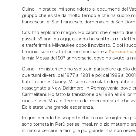
Quindi, in pratica, mi sono ridotto ai documenti del Va
gruppo che esiste da molto tempo e che ha subito m
francescani di San Francesco, domenicani di San Dom
Così l'ho esplorato meglio. Ho capito che c'erano due 
passati 59 anni da oggi, quando ho scritto la mia lette
e trasferirmi a Milwaukee dopo il noviziato. E poi i suc
tirocinio, sono stato il primo tirocinante a
Parrocchia d
la mia Messa del 50° anniversario, dove ho avuto la m
Quindi i ministeri che ho svolto, in particolare quello
due turni diversi, dal 1977 al 1981 e poi dal 1996 al 20
fratello James Ganey. Mi sono ammalato di epatite e so
riassegnato a New Baltimore, in Pennsylvania, dove erava
Carmelitani. Ho fatto la transizione dal 1984 all'89, pr
cinque anni. Ma a differenza dei miei confratelli che a
Ed è stata una grande esperienza.
In quel periodo ho scoperto che la mia famiglia era pi
sono tornata in Perù per sei mesi, mio zio materno era
iniziato a cercare la famiglia più grande, ma non neces