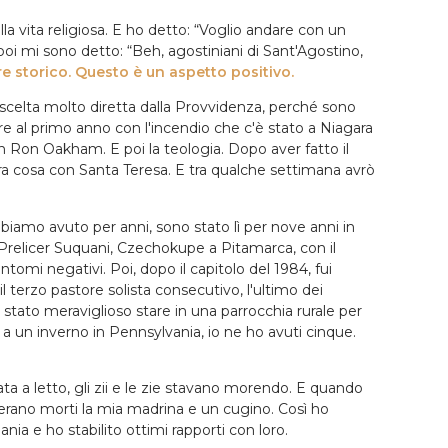
la vita religiosa. E ho detto: “Voglio andare con un
oi mi sono detto: “Beh, agostiniani di Sant'Agostino,
re storico. Questo è un aspetto positivo.
 scelta molto diretta dalla Provvidenza, perché sono
ere al primo anno con l'incendio che c'è stato a Niagara
con Ron Oakham. E poi la teologia. Dopo aver fatto il
tra cosa con Santa Teresa. E tra qualche settimana avrò
bbiamo avuto per anni, sono stato lì per nove anni in
il Prelicer Suquani, Czechokupe a Pitamarca, con il
omi negativi. Poi, dopo il capitolo del 1984, fui
l terzo pastore solista consecutivo, l'ultimo dei
è stato meraviglioso stare in una parrocchia rurale per
 a un inverno in Pennsylvania, io ne ho avuti cinque.
a a letto, gli zii e le zie stavano morendo. E quando
 erano morti la mia madrina e un cugino. Così ho
ia e ho stabilito ottimi rapporti con loro.