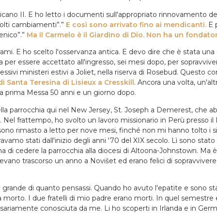
ticano II. E ho letto i documenti sull'appropriato rinnovamento del
olti cambiamenti”.”
E così sono arrivato fino ai mendicanti.
E p
enico”.”
Ma il Carmelo è il Giardino di Dio. Non ha un fondato
rami. E ho scelto l'osservanza antica. E devo dire che è stata una
ra per essere accettato all'ingresso, sei mesi dopo, per sopravviv
cessivi ministeri estivi a Joliet, nella riserva di Rosebud. Questo 
i Santa Teresina di Lisieux a Cresskill
. Ancora una volta, un'al
ia prima Messa 50 anni e un giorno dopo.
 della parrocchia qui nel New Jersey, St. Joseph a Demerest, che a
01. Nel frattempo, ho svolto un lavoro missionario in Perù presso 
no rimasto a letto per nove mesi, finché non mi hanno tolto i sint
mo stati dall'inizio degli anni '70 del XIX secolo. Lì sono stato i
ima di cedere la parrocchia alla diocesi di Altoona-Johnstown. Ma 
vevano trascorso un anno a Novišet ed erano felici di sopravvivere
ù grande di quanto pensassi. Quando ho avuto l'epatite e sono stat
 morto. I due fratelli di mio padre erano morti. In quel semestre
sariamente conosciuta da me. Li ho scoperti in Irlanda e in German