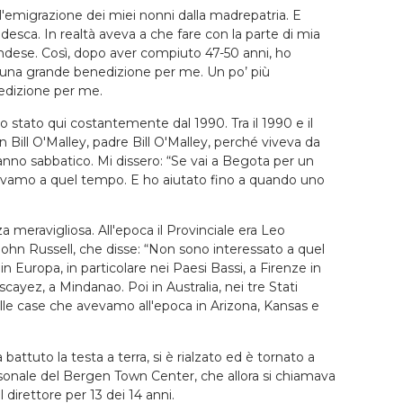
ll'emigrazione dei miei nonni dalla madrepatria. E
sca. In realtà aveva a che fare con la parte di mia
andese. Così, dopo aver compiuto 47-50 anni, ho
ata una grande benedizione per me. Un po’ più
edizione per me.
stato qui costantemente dal 1990. Tra il 1990 e il
Bill O'Malley, padre Bill O'Malley, perché viveva da
nno sabbatico. Mi dissero: “Se vai a Begota per un
vevamo a quel tempo. E ho aiutato fino a quando uno
 meravigliosa. All'epoca il Provinciale era Leo
John Russell, che disse: “Non sono interessato a quel
Europa, in particolare nei Paesi Bassi, a Firenze in
 Viscayez, a Mindanao. Poi in Australia, nei tre Stati
e alle case che avevamo all'epoca in Arizona, Kansas e
attuto la testa a terra, si è rialzato ed è tornato a
sonale del Bergen Town Center, che allora si chiamava
 direttore per 13 dei 14 anni.