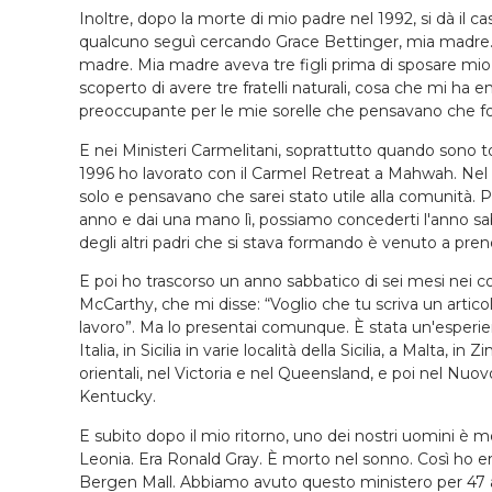
Inoltre, dopo la morte di mio padre nel 1992, si dà il 
qualcuno seguì cercando Grace Bettinger, mia madre. H
madre. Mia madre aveva tre figli prima di sposare mio 
scoperto di avere tre fratelli naturali, cosa che mi ha
preoccupante per le mie sorelle che pensavano che fo
E nei Ministeri Carmelitani, soprattutto quando sono 
1996 ho lavorato con il Carmel Retreat a Mahwah. Nel 1
solo e pensavano che sarei stato utile alla comunità.
anno e dai una mano lì, possiamo concederti l'anno s
degli altri padri che si stava formando è venuto a pren
E poi ho trascorso un anno sabbatico di sei mesi nei co
McCarthy, che mi disse: “Voglio che tu scriva un artic
lavoro”. Ma lo presentai comunque. È stata un'esperien
Italia, in Sicilia in varie località della Sicilia, a Malta,
orientali, nel Victoria e nel Queensland, e poi nel Nuov
Kentucky.
E subito dopo il mio ritorno, uno dei nostri uomini è mo
Leonia. Era Ronald Gray. È morto nel sonno. Così ho e
Bergen Mall. Abbiamo avuto questo ministero per 47 anni 