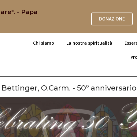
are". - Papa
DONAZIONE
Chi siamo
La nostra spiritualità
Esser
Pro
ettinger, O.Carm. - 50° anniversario