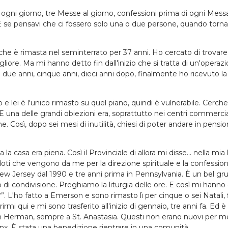
 ogni giorno, tre Messe al giorno, confessioni prima di ogni Mess
 se pensavi che ci fossero solo una o due persone, quando tornavi
che è rimasta nel seminterrato per 37 anni. Ho cercato di trovare
gliore. Ma mi hanno detto fin dall'inizio che si tratta di un'ope
i due anni, cinque anni, dieci anni dopo, finalmente ho ricevuto 
o e lei è l'unico rimasto su quel piano, quindi è vulnerabile. Cerc
 E una delle grandi obiezioni era, soprattutto nei centri commercial
. Così, dopo sei mesi di inutilità, chiesi di poter andare in pens
a la casa era piena. Così il Provinciale di allora mi disse... nella mi
erdoti che vengono da me per la direzione spirituale e la confessi
ew Jersey dal 1990 e tre anni prima in Pennsylvania. È un bel g
 condivisione. Preghiamo la liturgia delle ore. E così mi hanno 
?”. L'ho fatto a Emerson e sono rimasto lì per cinque o sei Natal
irmi qui e mi sono trasferito all'inizio di gennaio, tre anni fa. 
Herman, sempre a St. Anastasia. Questi non erano nuovi per me. 
nx. È stata una benedizione rientrare in una comunità.