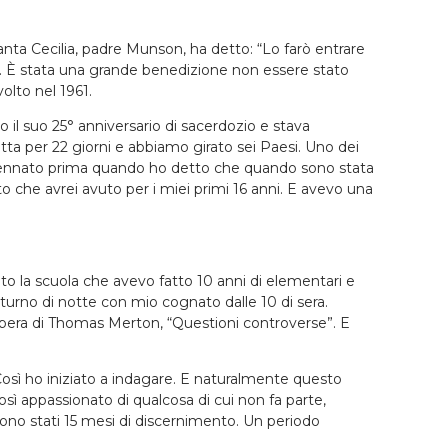
Santa Cecilia, padre Munson, ha detto: “Lo farò entrare
a. È stata una grande benedizione non essere stato
olto nel 1961.
 il suo 25° anniversario di sacerdozio e stava
ta per 22 giorni e abbiamo girato sei Paesi. Uno dei
 accennato prima quando ho detto che quando sono stata
to che avrei avuto per i miei primi 16 anni. E avevo una
to la scuola che avevo fatto 10 anni di elementari e
 turno di notte con mio cognato dalle 10 di sera.
'opera di Thomas Merton, “Questioni controverse”. E
osì ho iniziato a indagare. E naturalmente questo
osì appassionato di qualcosa di cui non fa parte,
 Sono stati 15 mesi di discernimento. Un periodo