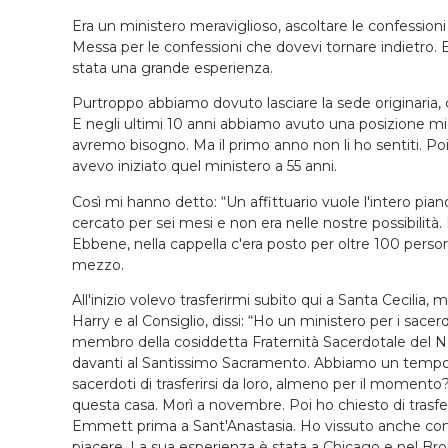
Era un ministero meraviglioso, ascoltare le confessioni
Messa per le confessioni che dovevi tornare indietro. E
stata una grande esperienza.
Purtroppo abbiamo dovuto lasciare la sede originaria, 
E negli ultimi 10 anni abbiamo avuto una posizione mi
avremo bisogno. Ma il primo anno non li ho sentiti. Po
avevo iniziato quel ministero a 55 anni.
Così mi hanno detto: “Un affittuario vuole l'intero pian
cercato per sei mesi e non era nelle nostre possibilità.
Ebbene, nella cappella c'era posto per oltre 100 persone
mezzo.
All'inizio volevo trasferirmi subito qui a Santa Cecilia, m
Harry e al Consiglio, dissi: “Ho un ministero per i sac
membro della cosiddetta Fraternità Sacerdotale del N
davanti al Santissimo Sacramento. Abbiamo un tempo di
sacerdoti di trasferirsi da loro, almeno per il momento
questa casa. Morì a novembre. Poi ho chiesto di trasfer
Emmett prima a Sant'Anastasia. Ho vissuto anche con 
piacere. La sua esperienza è stata a Chicago e nel Bro