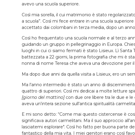
avevo una scuola superiore.
Così mia sorella, il cui matrimonio è stato regolarizzat
a scuola”. Così mi fece entrare in una scuola superio
accettato dai colombani in terza media, dopo un anno d
Così ho frequentato una scuola normale e al terzo anno,
guidando un gruppo in pellegrinaggio in Europa. Chiesi
luoghi in cui ci siamo fermati è stato Lisieux. Lì Sa
battezzata a 22 giorni, la prima fotografia che mi è sta
nonna di nome Teresa che aveva una devozione per il P
Ma dopo due anni da quella visita a Lisieux, ero un semin
Ma l'anno intermedio è stato un anno di discernimento.
quattro di superiori. Così mi dedicai a molte letture sp
[giorno del mattino]
con due ore libere tra le due e le
aveva un'intera sezione sull'antica spiritualità carmelit
E mi sono detto: “Come mai questo cistercense è così 
significava autori carmelitani. Ma il suo approccio all
lasciatemi esplorare". Così ho fatto per buona parte de
fantastico della mia vita. I miei genitori erano così fa