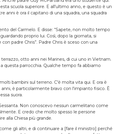
. Anche padre Guy McPartland era uno studente qui.
esta scuola superiore. E all'ultimo anno, e questo è un
e anni è ora il capitano di una squadra, una squadra
mento del Carmelo. E disse: “Sapete, non molto tempo
rdando proprio lui. Così, dopo la giornata, si
rlare con padre Chris”. Padre Chris è sceso con una
terrazzo, otto anni nei Marines, di cui uno in Vietnam.
ate a questa parrocchia. Qualche tempo fa abbiamo
molti bambini sul terreno. C'è molta vita qui. E ora è
anni, è particolarmente bravo con l'impianto fisico. È
'essa suora.
 anni Sessanta. Non conoscevo nessun carmelitano come
ualmente. E credo che molto spesso le persone
ire alla Chiesa più grande.
ome gli altri, e di continuare a [fare il ministro] perché