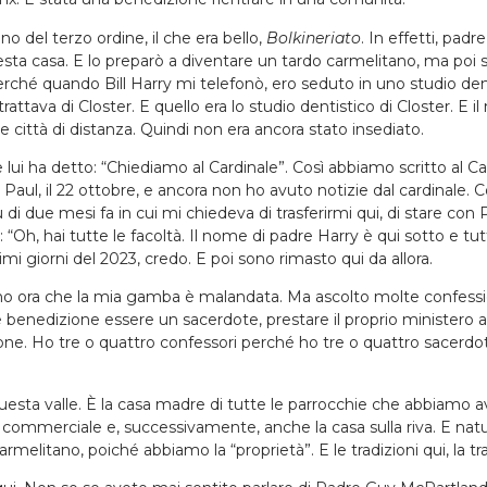
o del terzo ordine, il che era bello,
Bolkineriato
. In effetti, padr
a casa. E lo preparò a diventare un tardo carmelitano, ma poi si
perché quando Bill Harry mi telefonò, ero seduto in uno studio den
trattava di Closter. E quello era lo studio dentistico di Closter. E 
e città di distanza. Quindi non era ancora stato insediato.
i e lui ha detto: “Chiediamo al Cardinale”. Così abbiamo scritto al 
 Paul, il 22 ottobre, e ancora non ho avuto notizie dal cardinale.
più di due mesi fa in cui mi chiedeva di trasferirmi qui, di stare c
“Oh, hai tutte le facoltà. Il nome di padre Harry è qui sotto e tutti
rimi giorni del 2023, credo. E poi sono rimasto qui da allora.
meno ora che la mia gamba è malandata. Ma ascolto molte confes
 benedizione essere un sacerdote, prestare il proprio ministero 
zione. Ho tre o quattro confessori perché ho tre o quattro sacer
esta valle. È la casa madre di tutte le parrocchie che abbiamo a
ro commerciale e, successivamente, anche la casa sulla riva. E nat
melitano, poiché abbiamo la “proprietà”. E le tradizioni qui, la t