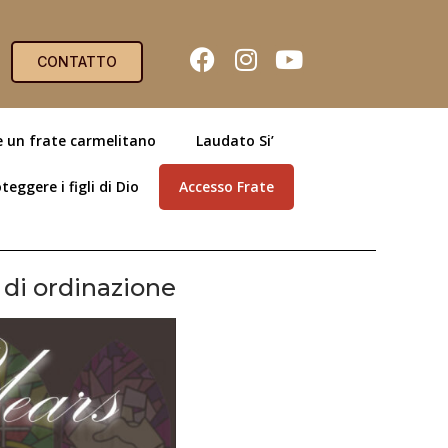
CONTATTO
e un frate carmelitano
Laudato Si’
teggere i figli di Dio
Accesso Frate
 di ordinazione