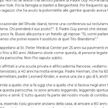
. Non so se avete mai sentito parlare di Padre Guy McPartland
 York. Poi la famiglia si trasferì a Bergenfield. Poi frequentò qu
o ragazzo che ha avuto la poliomielite alle gambe quando aveva tr
e vocazionale del Rhode Island, tenne una conferenza sul recluta
. Chi prenderà il suo posto?”. E Padre Guy pensò che stesse gua
ti poco fa. Bussò alla porta e un fratello gli rispose: “Sì, vorrei pa
 penso che potrei essere il sostituto di quel Tito Brandsma”.”
ppellano al St. Peter Medical Center per 25 anni sui pavimenti in 
stito fino a 80 anni. Abbiamo storie come questa, di persone leg
a parrocchia. Non l'ho saputo subito.
i affittati a una scuola privata e all'Accademia francese, vediamo 
tervistato, a 40 anni ha molta energia. Padre Herman, che ha 60 
rmelitani, padre Leonard Kinsler, e aveva una zia o giù di lì, anch
iù simile a quello che si fa oggi che a quello che si faceva negli
va questa parrocchia. Io sono arrivato leggendo, leggendo spirit
icismo e simili. E tutto questo fa parte del nostro modo di contribu
ra, essendo il più giovane anziano della casa, di arrivare a 80 anni c