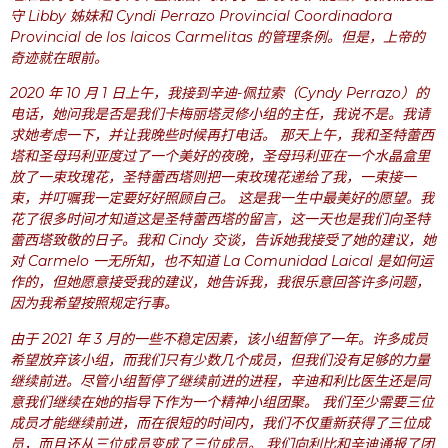
守 Libby 姊妹和 Cyndi Perrazo Provincial Coordinadora
Provincial de los laicos Carmelitas 的管理条例。但是，上帝的
奇迹就在眼前。
2020 年 10 月 1 日上午，我接到辛迪-佩拉索（Cyndy Perrazo）的
电话，她问我是否是我们卡梅丽塔灵修小组的主任，我说不是。我请
求她考虑一下，并让我晚些时候再打电话。 那天上午，我和圣特蕾西
塔和圣母玛利亚度过了一个美好的夜晚，圣母玛利亚在一个水晶盒里
放了一束玫瑰花，圣特蕾西塔则把一束玫瑰花递给了我，一束接一
束，并叮嘱我一定要好好照顾自己。 这是我一生中最美好的愿望。我
花了很多时间才知道这是圣特蕾西塔的留言，这一天也是我们向圣特
蕾西塔致敬的日子。我和 Cindy 交谈，告诉她我接受了她的建议，她
对 Carmelo 一无所知，也不知道 La Comunidad Laical 是如何运
作的，但她愿意接受我的建议，她告诉我，我很乐意回答许多问题，
因为我希望按照规定行事。
由于 2021 年 3 月的一些不稳定因素，该小组暂停了一年。许多成员
希望放弃该小组，而我们只有少数几个成员，但我们没有足够的力量
继续前进。尽管小组暂停了继续前进的进程，辛迪和利比医生还是同
意我们继续在她的指导下作为一个精神小组团聚。 我们至少需要三位
成员才能继续前进，而在很短的时间内，我们不仅重新获得了三位成
员，而且还从三位成员变成了三位成员。 我们向利比和辛迪通报了团