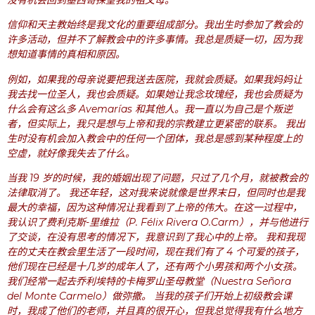
信仰和天主教始终是我文化的重要组成部分。我出生时参加了教会的
许多活动，但并不了解教会中的许多事情。我总是质疑一切，因为我
想知道事情的真相和原因。
例如，如果我的母亲说要把我送去医院，我就会质疑。如果我妈妈让
我去找一位圣人，我也会质疑。如果她让我念玫瑰经，我也会质疑为
什么会有这么多 Avemarías 和其他人。我一直以为自己是个叛逆
者，但实际上，我只是想与上帝和我的宗教建立更紧密的联系。 我出
生时没有机会加入教会中的任何一个团体，我总是感到某种程度上的
空虚，就好像我失去了什么。
当我 19 岁的时候，我的婚姻出现了问题，只过了几个月，就被教会的
法律取消了。 我还年轻，这对我来说就像是世界末日，但同时也是我
最大的幸福，因为这种情况让我看到了上帝的伟大。在这一过程中，
我认识了费利克斯-里维拉（P. Félix Rivera O.Carm），并与他进行
了交谈，在没有思考的情况下，我意识到了我心中的上帝。 我和我现
在的丈夫在教会里生活了一段时间，现在我们有了 4 个可爱的孩子，
他们现在已经是十几岁的成年人了，还有两个小男孩和两个小女孩。
我们经常一起去乔利埃特的卡梅罗山圣母教堂（Nuestra Señora
del Monte Carmelo）做弥撒。 当我的孩子们开始上初级教会课
时，我成了他们的老师，并且真的很开心，但我总觉得我有什么地方