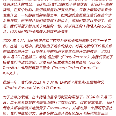
队迅速壮大的情况。 我们知道我们现在处于停顿状态，但我们一直在
祈祷，在某个时刻，我记得我曾对所有成员说，只有上帝知道未来会
发生什么，一切都在他的掌握之中，如果他的意愿是让我们在这个沙
龙里狂欢，而不是让我们接受逃生的机会，那我们就可以接受了、但
是，我们希望了解有关卡梅隆的一切，并以真正的卡梅隆人的方式生
活，因为我们都为卡梅隆人的精神而着迷。
2022 年 3 月，我们最终启动了转换为正式卡梅利塔教会的下一步工
作。在这一过程中，我们付出了艰辛的努力，将英文版的CDS和文件
翻译成西班牙文，以便在上帝的帮助下建立西班牙文的教会。 2023
年 4 月 26 日星期三，辛迪-佩拉索（Cindy Perrazo）向我们发出了
接受我们申请的信函，以便我们正式成为圣特蕾西塔（Santa
Teresita）卡梅利塔第三圣会（Tercera Orden Carmelita
#1430）。
此后一年，我们在 2023 年 7 月 16 日收到了恩里克-瓦雷拉教父
（Padre Enrique Varela O Carm.
为了上帝的荣耀，在卡梅隆山圣母玛利亚的帮助下，2024 年 7 月 15
日，二十三名成员在卡梅隆山举行了欢迎仪式。 仪式非常隆重。 我们
所有人都非常高兴地接受了 Escapulario，并成为第一个西班牙语社
区，我们将继续努力，使更多的西班牙语社区加入卡梅利塔第三圣