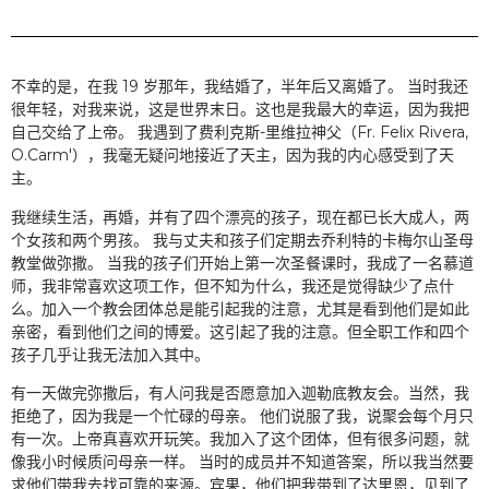
不幸的是，在我 19 岁那年，我结婚了，半年后又离婚了。 当时我还
很年轻，对我来说，这是世界末日。这也是我最大的幸运，因为我把
自己交给了上帝。 我遇到了费利克斯-里维拉神父（Fr. Felix Rivera,
O.Carm'），我毫无疑问地接近了天主，因为我的内心感受到了天
主。
我继续生活，再婚，并有了四个漂亮的孩子，现在都已长大成人，两
个女孩和两个男孩。 我与丈夫和孩子们定期去乔利特的卡梅尔山圣母
教堂做弥撒。 当我的孩子们开始上第一次圣餐课时，我成了一名慕道
师，我非常喜欢这项工作，但不知为什么，我还是觉得缺少了点什
么。加入一个教会团体总是能引起我的注意，尤其是看到他们是如此
亲密，看到他们之间的博爱。这引起了我的注意。但全职工作和四个
孩子几乎让我无法加入其中。
有一天做完弥撒后，有人问我是否愿意加入迦勒底教友会。当然，我
拒绝了，因为我是一个忙碌的母亲。 他们说服了我，说聚会每个月只
有一次。上帝真喜欢开玩笑。我加入了这个团体，但有很多问题，就
像我小时候质问母亲一样。 当时的成员并不知道答案，所以我当然要
求他们带我去找可靠的来源。宾果，他们把我带到了达里恩，见到了