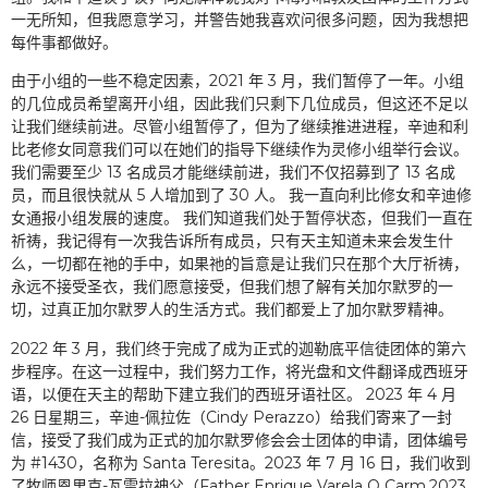
一无所知，但我愿意学习，并警告她我喜欢问很多问题，因为我想把
每件事都做好。
由于小组的一些不稳定因素，2021 年 3 月，我们暂停了一年。小组
的几位成员希望离开小组，因此我们只剩下几位成员，但这还不足以
让我们继续前进。尽管小组暂停了，但为了继续推进进程，辛迪和利
比老修女同意我们可以在她们的指导下继续作为灵修小组举行会议。
我们需要至少 13 名成员才能继续前进，我们不仅招募到了 13 名成
员，而且很快就从 5 人增加到了 30 人。 我一直向利比修女和辛迪修
女通报小组发展的速度。 我们知道我们处于暂停状态，但我们一直在
祈祷，我记得有一次我告诉所有成员，只有天主知道未来会发生什
么，一切都在祂的手中，如果祂的旨意是让我们只在那个大厅祈祷，
永远不接受圣衣，我们愿意接受，但我们想了解有关加尔默罗的一
切，过真正加尔默罗人的生活方式。我们都爱上了加尔默罗精神。
2022 年 3 月，我们终于完成了成为正式的迦勒底平信徒团体的第六
步程序。在这一过程中，我们努力工作，将光盘和文件翻译成西班牙
语，以便在天主的帮助下建立我们的西班牙语社区。 2023 年 4 月
26 日星期三，辛迪-佩拉佐（Cindy Perazzo）给我们寄来了一封
信，接受了我们成为正式的加尔默罗修会会士团体的申请，团体编号
为 #1430，名称为 Santa Teresita。2023 年 7 月 16 日，我们收到
了牧师恩里克-瓦雷拉神父（Father Enrique Varela O Carm.2023