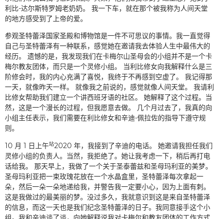
利比-达尔斯特罗姆老奶奶。 我一下车，就在那个被我称为人间天堂
的地方感受到了上帝的爱。
参观圣特蕾泽国家圣殿和博物馆是一件不可思议的事情。我一直觉得
自己与圣特蕾泽有一种联系，感觉她在邀请我去体验人生中最伟大的
经历。 遗憾的是，我发现我们在卡梅尔山圣母会的小组并不是一个卡
梅尔教友团体，而只是一个灵修小组。 当利比修女向我解释什么是三
阶修会时，我的内心充满了喜悦，我终于不再感到空虚了。 我记得那
一天，就像昨天一样。 就像我之前说的，感觉就像人间天堂。 我请利
比修女帮助我们建立一个讲西班牙语的社区。 她解释了这个过程。当
然，这是一个漫长的过程，但我愿意去做。 几个月过去了，我真的向
小组主任表示，我们需要在利比修女和辛迪-佩拉佐的指导下遵守规
则。
站
10 月 1 日上午
2020 年，我接到了辛迪的电话。 她邀请我担任我们
灵修小组的负责人。当然，我拒绝了。她让我考虑一下，稍后再打电
话给我。 那天早上，我做了一个关于圣泰蕾兹和圣母玛利亚的美梦。
圣母玛利亚把一束玫瑰花放在一个水晶盒里，圣特蕾泽每次拿起一
朵，然后一朵一朵地递给我，并警告我一定要小心，因为上面有刺。
这是我做过的最美丽的梦。没过多久，我就意识到这是来自圣特蕾泽
的信息，而这一天也是我们纪念圣特蕾泽的日子。我同意接手这个小
组。我和辛迪谈了谈，向她解释说我对卡梅尔和教友团体的工作方式