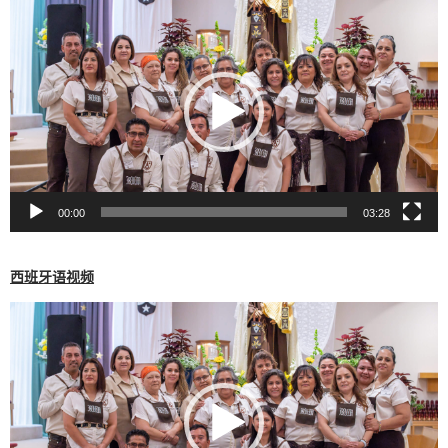
视
频
播
放
器
00:00
03:28
西班牙语视频
视
频
播
放
器