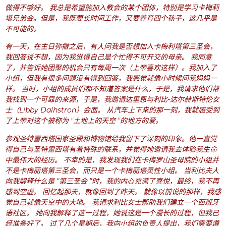
做得不够好。 我总是希望能加入教会的某个团体，特别是学习卡梅莉
塔兄弟会。但是，我既要长时间工作，又要养育四个孩子，这几乎是
不可能的。
有一天，在主日弥撒之后，有人问我是否想加入卡梅利塔第三圣会，
我回答说不想，因为我觉得自己是个忙得不可开交的母亲。 我同意
了，并告诉她团聚的机会只有每周一次（上帝喜欢这样）。我加入了
小组，但我有很多问题没有得到回答，我感觉就像小时候问我妈妈一
样。 当时，小组的成员们都不知道答案是什么，于是，我请求他们帮
我找到一个可靠的来源，于是，我邀请达里恩与利比-达尔赫斯特伦女
士（Libby Dalhstron）会面。 从汽车上下来的那一刻，我就感受到
了上帝对这个被称为 "土地上的天空 "的地方的爱。
参观圣特雷西塔国家圣殿和博物馆给我留下了深刻的印象。他一直觉
得自己与圣特雷西塔有着特殊的联系，并觉得她邀请我去体验我生命
中最伟大的经历。 不幸的是，我发现我们在卡梅罗山圣母院的小组并
不是卡梅丽塔第三圣会，而只是一个卡梅丽塔灵性小组。 当利比夫人
向我解释什么是 "第三圣会 "时，我的内心充满了喜悦，最终，我不再
感到空虚。 回忆起那天，就像回到了昨天。 就像以前说的那样，我感
觉自己就像天空中的大地。 我请求利比女士帮助我们建立一个西班牙
语社区。 她向我解释了这一过程，她说这是一个漫长的过程，但我已
经准备好了。 过了几个星期后，我向小组的负责人提出，我们需要遵