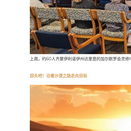
上周，约60人齐聚伊利诺伊州达里恩的加尔默罗会灵修中
回头吧！沿着沙漠之路走向目标