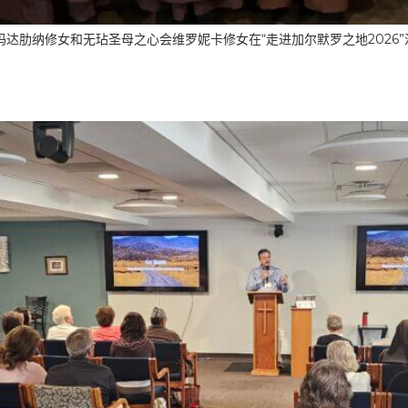
达肋纳修女和无玷圣母之心会维罗妮卡修女在“走进加尔默罗之地2026