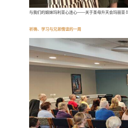
与我们的姐妹玛利亚心连心——关于圣母升天会玛丽亚·玛
祈祷、学习与兄弟情谊的一周