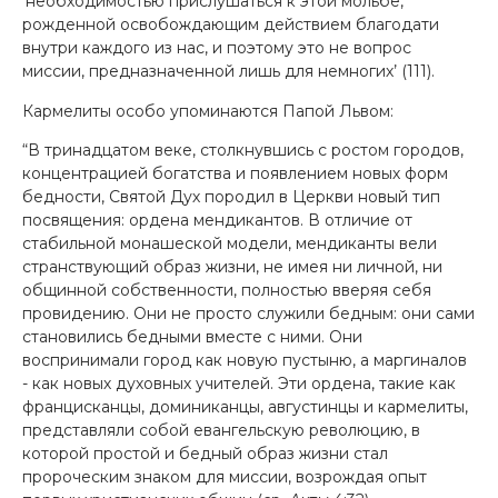
‘необходимостью прислушаться к этой мольбе,
рожденной освобождающим действием благодати
внутри каждого из нас, и поэтому это не вопрос
миссии, предназначенной лишь для немногих’ (111).
Кармелиты особо упоминаются Папой Львом:
“В тринадцатом веке, столкнувшись с ростом городов,
концентрацией богатства и появлением новых форм
бедности, Святой Дух породил в Церкви новый тип
посвящения: ордена мендикантов. В отличие от
стабильной монашеской модели, мендиканты вели
странствующий образ жизни, не имея ни личной, ни
общинной собственности, полностью вверяя себя
провидению. Они не просто служили бедным: они сами
становились бедными вместе с ними. Они
воспринимали город как новую пустыню, а маргиналов
- как новых духовных учителей. Эти ордена, такие как
францисканцы, доминиканцы, августинцы и кармелиты,
представляли собой евангельскую революцию, в
которой простой и бедный образ жизни стал
пророческим знаком для миссии, возрождая опыт