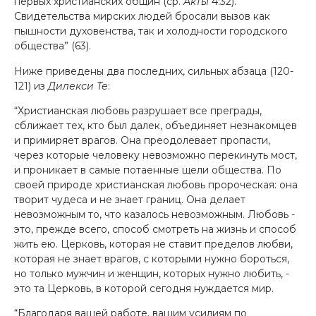
первых христианских общин (ср.
Акты
4:32).
Свидетельства мирских людей бросали вызов как
пышности духовенства, так и холодности городского
общества” (63).
Ниже приведены два последних, сильных абзаца (120-
121) из
Дилекси Те
:
“Христианская любовь разрушает все преграды,
сближает тех, кто был далек, объединяет незнакомцев
и примиряет врагов. Она преодолевает пропасти,
через которые человеку невозможно перекинуть мост,
и проникает в самые потаенные щели общества. По
своей природе христианская любовь пророческая: она
творит чудеса и не знает границ. Она делает
невозможным то, что казалось невозможным. Любовь -
это, прежде всего, способ смотреть на жизнь и способ
жить ею. Церковь, которая не ставит пределов любви,
которая не знает врагов, с которыми нужно бороться,
но только мужчин и женщин, которых нужно любить, -
это та Церковь, в которой сегодня нуждается мир.
“Благодаря вашей работе, вашим усилиям по