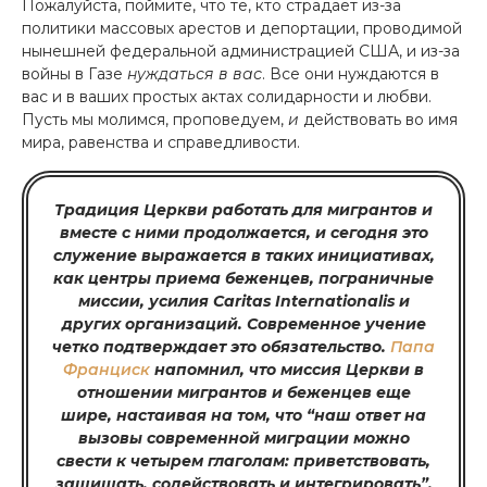
Пожалуйста, поймите, что те, кто страдает из-за
политики массовых арестов и депортации, проводимой
нынешней федеральной администрацией США, и из-за
войны в Газе
нуждаться в вас
. Все они нуждаются в
вас и в ваших простых актах солидарности и любви.
Пусть мы молимся, проповедуем,
и
действовать во имя
мира, равенства и справедливости.
Традиция Церкви работать для мигрантов и
вместе с ними продолжается, и сегодня это
служение выражается в таких инициативах,
как центры приема беженцев, пограничные
миссии, усилия Caritas Internationalis и
других организаций. Современное учение
четко подтверждает это обязательство.
Папа
Франциск
напомнил, что миссия Церкви в
отношении мигрантов и беженцев еще
шире, настаивая на том, что “наш ответ на
вызовы современной миграции можно
свести к четырем глаголам: приветствовать,
защищать, содействовать и интегрировать”.