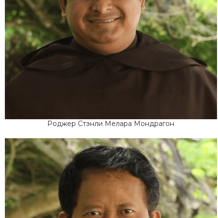
Роджер Стэнли Мелара Мондрагон