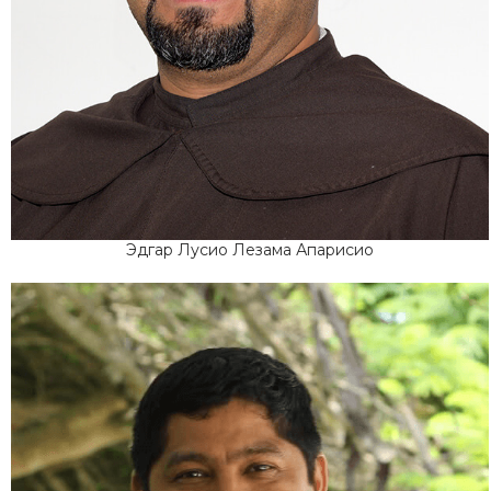
Эдгар Лусио Лезама Апарисио