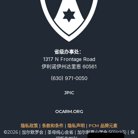
省级办事处：
1317 N Frontage Road
伊利诺伊州达里恩 60561
(630) 971-0050
Deutsch
JPIC
Русский
Italiano
OCARM.ORG
Español
隐私政策
|
条款和条件
|
隐私声明
|
PCM 品牌元素
English
©2026 | 加尔默罗会 | 圣母纯心会省 | 加尔默罗山学会 501(c)(3) | 保