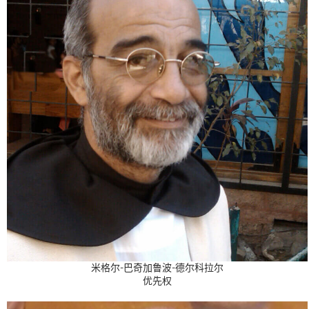
米格尔-巴奇加鲁波-德尔科拉尔
优先权