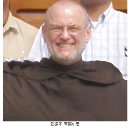
爱德华-阿德尔曼