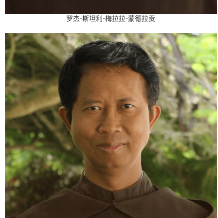
罗杰-斯坦利-梅拉拉-蒙德拉贡