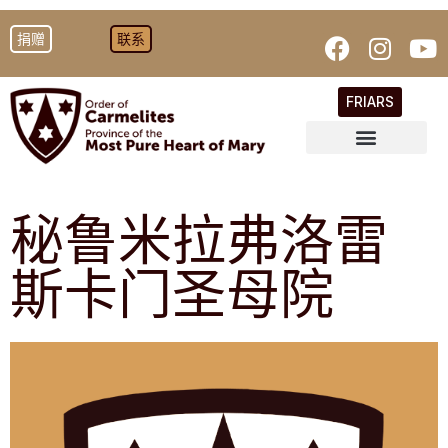
捐赠
联系
FRIARS
秘鲁米拉弗洛雷
斯卡门圣母院