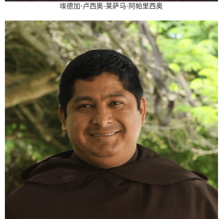
埃德加-卢西奥-莱萨马-阿帕里西奥