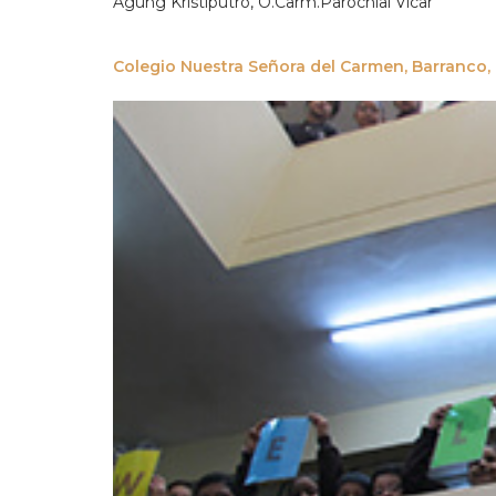
Agung Kristiputro, O.Carm.Parochial Vicar
Colegio Nuestra Señora del Carmen, Barranco,