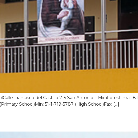
Calle Francisco del Castillo 215 San Antonio – MirafloresLima 
Primary School)Min: 51-1-719-5787 (High School)Fax: […]