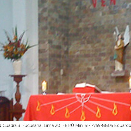
N Cuadra 3 Pucusana, Lima 20 PERÚ Min: 51-1-759-8805 Eduardo