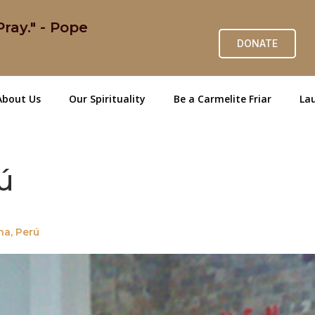
ray." - Pope
DONATE
About Us
Our Spirituality
Be a Carmelite Friar
Lau
ú
a, Perú