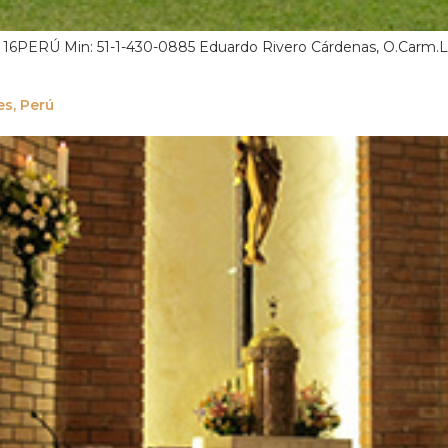
n, 16PERÚ Min: 51-1-430-0885 Eduardo Rivero Cárdenas, O.Carm.Li
es, Perú