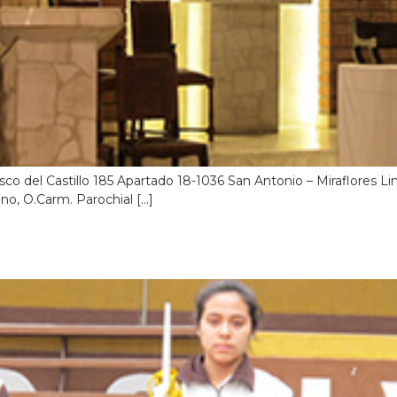
sco del Castillo 185 Apartado 18-1036 San Antonio – Miraflores 
o, O.Carm. Parochial […]