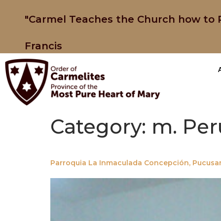
"Carmel Teaches the Church how to P
Francis
Category:
m. Per
Parroquia La Inmaculada Concepción, Pucusan