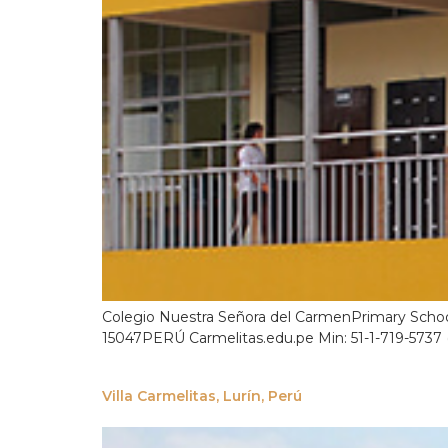
Colegio Nuestra Señora del CarmenPrimary School
15047PERÚ Carmelitas.edu.pe Min: 51-1-719-5737 (
Villa Carmelitas, Lurín, Perú