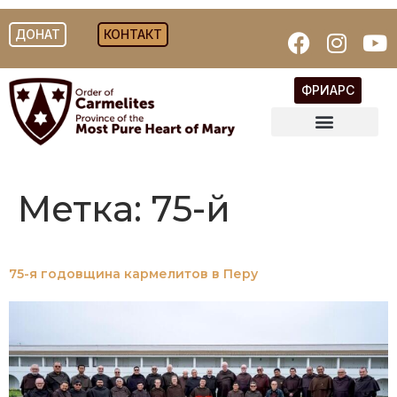
ДОНАТ
КОНТАКТ
ФРИАРС
Метка:
75-й
75-я годовщина кармелитов в Перу