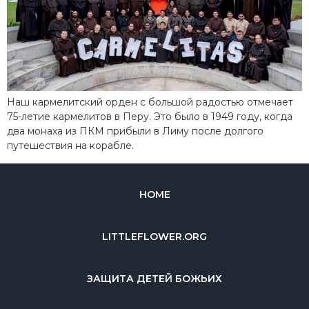
Наш кармелитский орден с большой радостью отмечает
75-летие кармелитов в Перу. Это было в 1949 году, когда
два монаха из ПКМ прибыли в Лиму после долгого
путешествия на корабле.
HOME
LITTLEFLOWER.ORG
ЗАЩИТА ДЕТЕЙ БОЖЬИХ