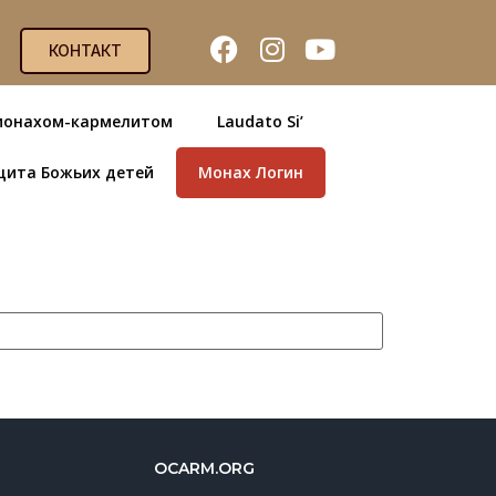
КОНТАКТ
монахом-кармелитом
Laudato Si’
щита Божьих детей
Монах Логин
OCARM.ORG