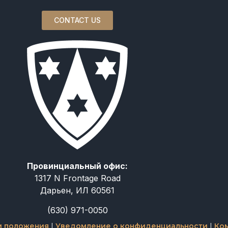
CONTACT US
Провинциальный офис:
1317 N Frontage Road
Дарьен, ИЛ 60561
(630) 971-0050
и положения
|
Уведомление о конфиденциальности
|
Ко