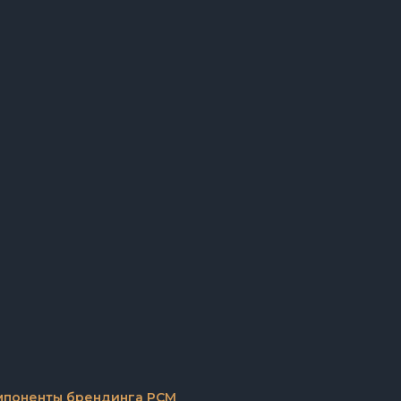
简体中文
Deutsch
мпоненты брендинга PCM