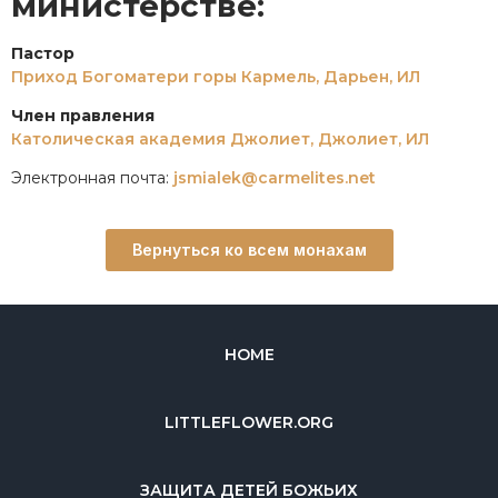
министерстве:
Пастор
Приход Богоматери горы Кармель, Дарьен, ИЛ
Член правления
Католическая академия Джолиет, Джолиет, ИЛ
Электронная почта:
jsmialek@carmelites.net
Вернуться ко всем монахам
HOME
LITTLEFLOWER.ORG
ЗАЩИТА ДЕТЕЙ БОЖЬИХ