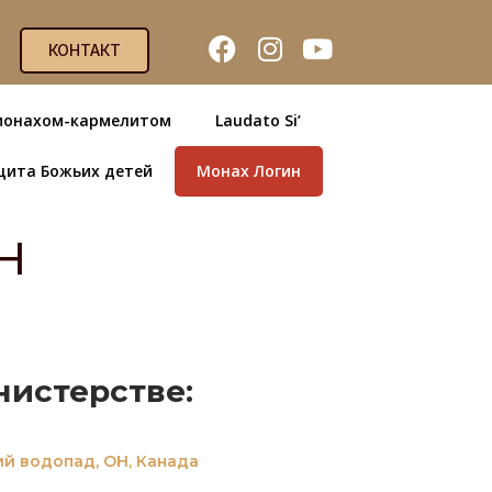
КОНТАКТ
монахом-кармелитом
Laudato Si’
щита Божьих детей
Монах Логин
н
истерстве:
й водопад, ОН, Канада