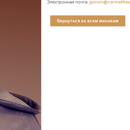
Электронная почта:
jpinon@carmelites
Вернуться ко всем монахам