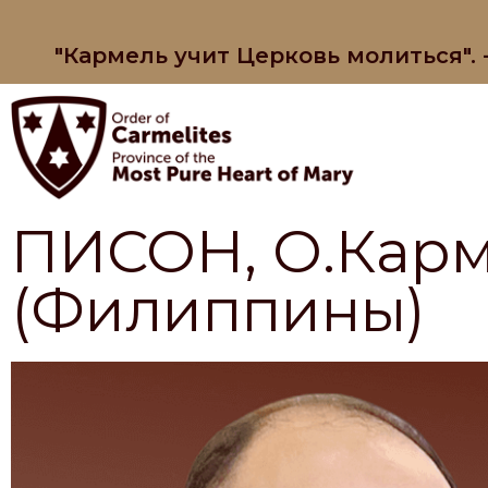
"Кармель учит Церковь молиться".
ПИСОН, О.Карм
(Филиппины)