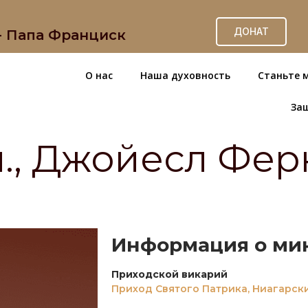
ДОНАТ
 - Папа Франциск
О нас
Наша духовность
Станьте 
За
., Джойесл Фер
Информация о мин
Приходской викарий
Приход Святого Патрика, Ниагарски