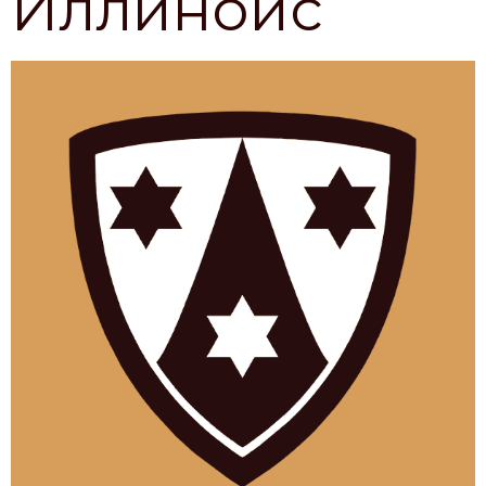
Иллинойс