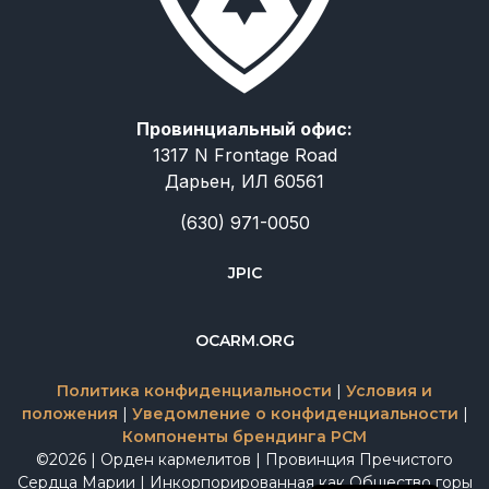
Провинциальный офис:
1317 N Frontage Road
Дарьен, ИЛ 60561
(630) 971-0050
JPIC
简体中文
OCARM.ORG
Deutsch
Политика конфиденциальности
|
Условия и
Italiano
положения
|
Уведомление о конфиденциальности
|
Компоненты брендинга PCM
Español
©2026 | Орден кармелитов | Провинция Пречистого
English
Сердца Марии | Инкорпорированная как Общество горы