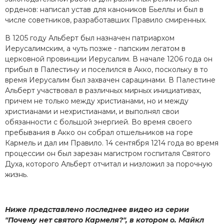
орденов: написал устав для каноников Бьеллы и был в
числе советников, разработавших Правило смиренных.
В 1205 году Альберт был назначен патриархом
Иерусалимским, а чуть позже - папским легатом в
церковной провинции Иерусалим. В начале 1206 года он
прибыл в Палестину и поселился в Акко, поскольку в то
время Иерусалим был захвачен сарацинами. В Палестине
Альберт участвовал в различных мирных инициативах,
причем не только между христианами, но и между
христианами и нехристианами, и выполнял свои
обязанности с большой энергией. Во время своего
пребывания в Акко он собрал отшельников на горе
Кармель и дал им Правило. 14 сентября 1214 года во время
процессии он был зарезан магистром госпиталя Святого
Духа, которого Альберт отчитал и низложил за порочную
жизнь.
Ниже представлено последнее видео из серии
"Почему нет святого Кармеля?", в котором о. Майкл