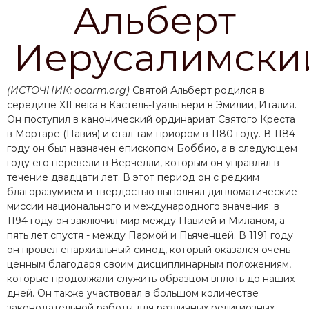
Альберт
Иерусалимски
(ИСТОЧНИК: ocarm.org)
Святой Альберт родился в
середине XII века в Кастель-Гуальтьери в Эмилии, Италия.
Он поступил в канонический ординариат Святого Креста
в Мортаре (Павия) и стал там приором в 1180 году. В 1184
году он был назначен епископом Боббио, а в следующем
году его перевели в Верчелли, которым он управлял в
течение двадцати лет. В этот период он с редким
благоразумием и твердостью выполнял дипломатические
миссии национального и международного значения: в
1194 году он заключил мир между Павией и Миланом, а
пять лет спустя - между Пармой и Пьяченцей. В 1191 году
он провел епархиальный синод, который оказался очень
ценным благодаря своим дисциплинарным положениям,
которые продолжали служить образцом вплоть до наших
дней. Он также участвовал в большом количестве
законодательной работы для различных религиозных