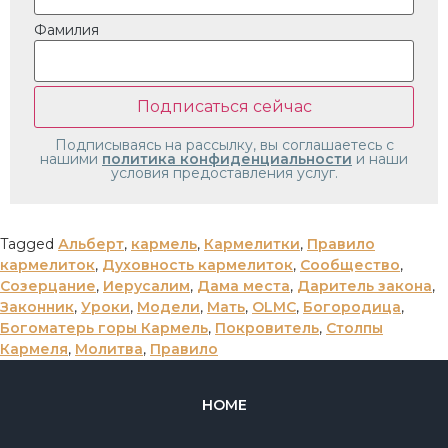
Фамилия
Подписываясь на рассылку, вы соглашаетесь с
нашими
политика конфиденциальности
и наши
условия предоставления услуг.
Tagged
Альберт
,
кармель
,
Кармелитки
,
Правило
кармелиток
,
Духовность кармелиток
,
Сообщество
,
Созерцание
,
Иерусалим
,
Дама места
,
Даритель закона
,
Законник
,
Уроки
,
Модели
,
Мать
,
OLMC
,
Богородица
,
Богоматерь горы Кармель
,
Покровитель
,
Столпы
Кармеля
,
Молитва
,
Правило
HOME