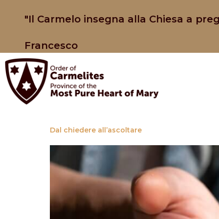
"Il Carmelo insegna alla Chiesa a preg
Francesco
Dal chiedere all’ascoltare