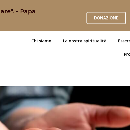
are". - Papa
DONAZIONE
Chi siamo
La nostra spiritualità
Esser
Pro