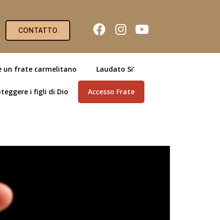
CONTATTO
e un frate carmelitano
Laudato Si’
teggere i figli di Dio
Accesso Frate