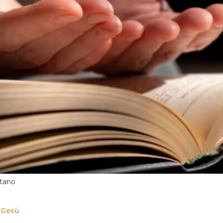
itano
 Gesù