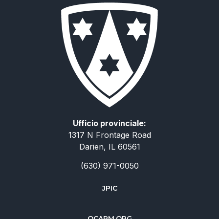
Ufficio provinciale:
1317 N Frontage Road
Darien, IL 60561
(630) 971-0050
JPIC
简体中文
OCARM.ORG