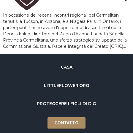
In occasione dei recenti incontri regionali dei Carmelitani
tenutisi a Tucson, in Arizona, e a Niagara Falls, in Ontario, i
partecipanti hanno avuto l'opportunità di ascoltare il dottor
Dennis Kalob, direttore del Piano d'Azione Laudato Si' della
Provincia Carmelitana, uno sforzo strategico sviluppato dalla
Commissione Giustizia, Pace e Integrità del Creato (GPIC)...
CASA
LITTLEFLOWER.ORG
PROTEGGERE I FIGLI DI DIO
CONTATTO