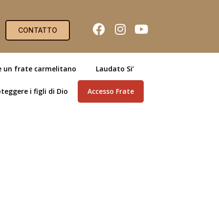
CONTATTO
e un frate carmelitano
Laudato Si’
teggere i figli di Dio
Accesso Frate