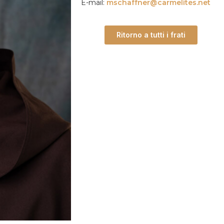
E-mail:
mschaffner@carmelites.net
Ritorno a tutti i frati