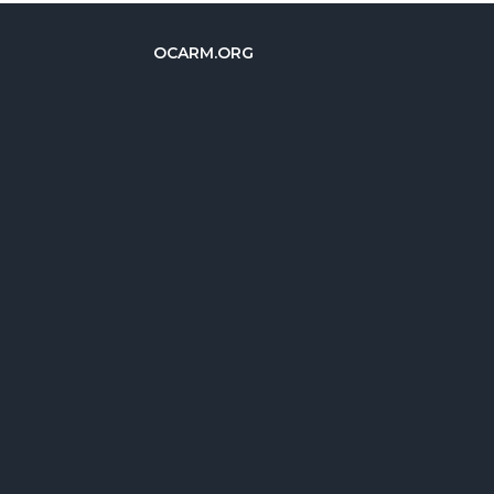
OCARM.ORG
简体中文
Deutsch
Русский