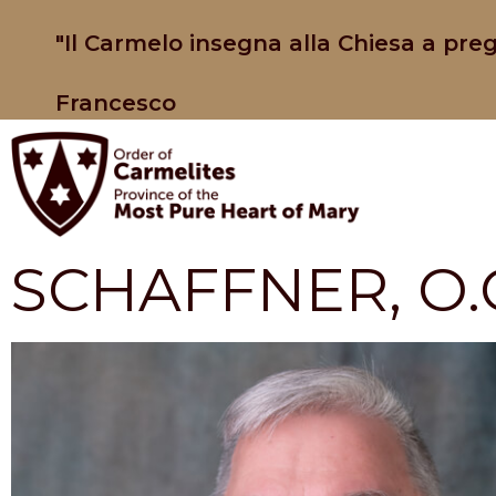
"Il Carmelo insegna alla Chiesa a preg
Francesco
SCHAFFNER, O.C