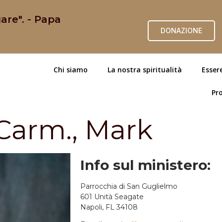
are". - Papa
DONAZIONE
Chi siamo
La nostra spiritualità
Esser
Pro
arm., Mark
Info sul ministero:
Parrocchia di San Guglielmo
601 Unità Seagate
Napoli, FL 34108