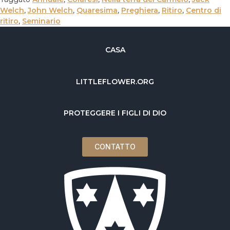
Welch
,
John Welch
,
Quaresima
,
Preghiera
,
Ritiro
,
Centro di
ritiro
,
Seminario
CASA
LITTLEFLOWER.ORG
PROTEGGERE I FIGLI DI DIO
CONTATTO