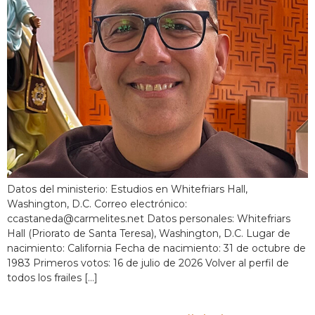
Datos del ministerio: Estudios en Whitefriars Hall,
Washington, D.C. Correo electrónico:
ccastaneda@carmelites.net Datos personales: Whitefriars
Hall (Priorato de Santa Teresa), Washington, D.C. Lugar de
nacimiento: California Fecha de nacimiento: 31 de octubre de
1983 Primeros votos: 16 de julio de 2026 Volver al perfil de
todos los frailes […]