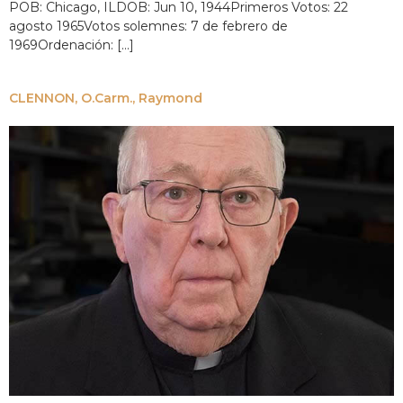
POB: Chicago, ILDOB: Jun 10, 1944Primeros Votos: 22
agosto 1965Votos solemnes: 7 de febrero de
1969Ordenación: [...]
CLENNON, O.Carm., Raymond