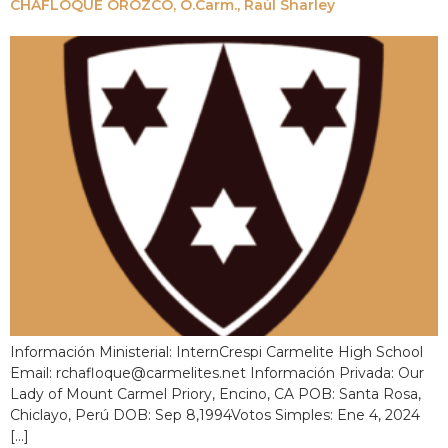
CHAFLOQUE OROZCO, O.Carm., Raúl Sharley
Información Ministerial: InternCrespi Carmelite High School
Email: rchafloque@carmelites.net Información Privada: Our
Lady of Mount Carmel Priory, Encino, CA POB: Santa Rosa,
Chiclayo, Perú DOB: Sep 8,1994Votos Simples: Ene 4, 2024
[...]