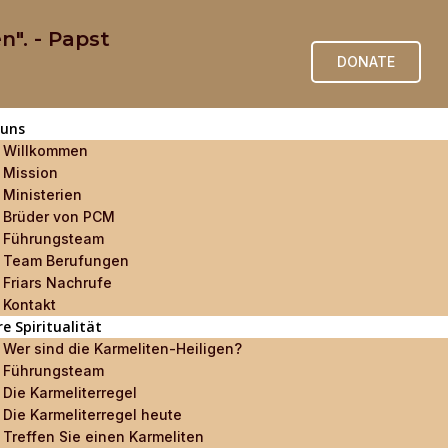
n". - Papst
DONATE
 uns
Willkommen
Mission
Ministerien
Brüder von PCM
Führungsteam
Team Berufungen
Friars Nachrufe
Kontakt
e Spiritualität
Wer sind die Karmeliten-Heiligen?
Führungsteam
Die Karmeliterregel
Die Karmeliterregel heute
Treffen Sie einen Karmeliten