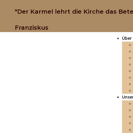
"Der Karmel lehrt die Kirche das Bete
Franziskus
Über
Unser