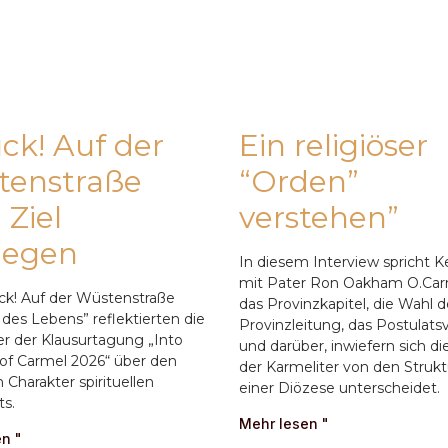
ck! Auf der
Ein religiöser
tenstraße
“Orden”
Ziel
verstehen”
gegen
In diesem Interview spricht K
mit Pater Ron Oakham O.Car
ck! Auf der Wüstenstraße
das Provinzkapitel, die Wahl d
des Lebens” reflektierten die
Provinzleitung, das Postulats
r der Klausurtagung „Into
und darüber, inwiefern sich di
of Carmel 2026“ über den
der Karmeliter von den Struk
 Charakter spirituellen
einer Diözese unterscheidet.
ts.
Mehr lesen "
n "