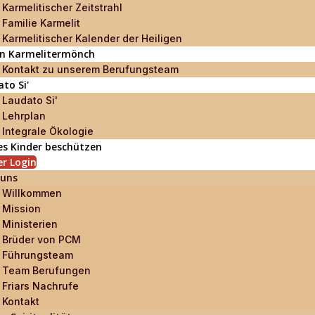
Karmelitischer Zeitstrahl
Familie Karmelit
Karmelitischer Kalender der Heiligen
ein Karmelitermönch
Kontakt zu unserem Berufungsteam
to Si'
Laudato Si'
Lehrplan
Integrale Ökologie
es Kinder beschützen
r Login
 uns
Willkommen
Mission
Ministerien
Brüder von PCM
Führungsteam
Team Berufungen
Friars Nachrufe
Kontakt