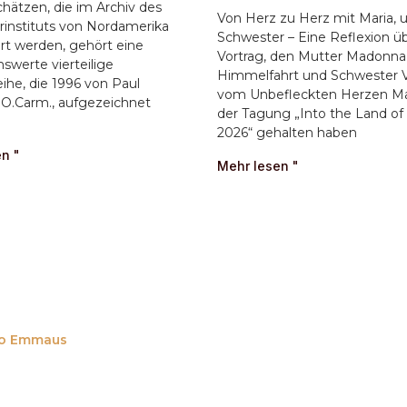
hätzen, die im Archiv des
Von Herz zu Herz mit Maria, 
rinstituts von Nordamerika
Schwester – Eine Reflexion ü
t werden, gehört eine
Vortrag, den Mutter Madonna
werte vierteilige
Himmelfahrt und Schwester V
eihe, die 1996 von Paul
vom Unbefleckten Herzen Ma
 O.Carm., aufgezeichnet
der Tagung „Into the Land of
2026“ gehalten haben
n "
Mehr lesen "