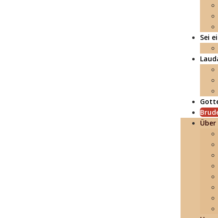
Sei 
Lauda
Gott
Brude
Über