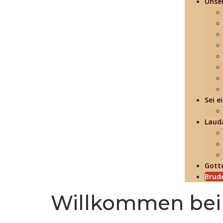
Unser
Sei 
Lauda
Gott
Brude
Willkommen bei 