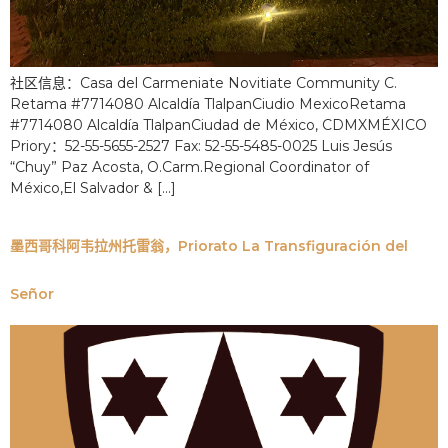
社区信息：Casa del Carmeniate Novitiate Community C.
Retama #7714080 Alcaldía TlalpanCiudio MexicoRetama
#7714080 Alcaldía TlalpanCiudad de México, CDMXMÉXICO
Priory：52-55-5655-2527 Fax: 52-55-5485-0025 Luis Jesús
“Chuy” Paz Acosta, O.Carm.Regional Coordinator of
México,El Salvador & [...]
墨西哥科阿韦拉州托雷翁，Priorato La Transfiguración del
Señor