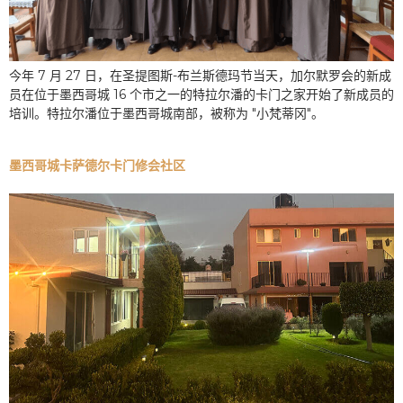
今年 7 月 27 日，在圣提图斯-布兰斯德玛节当天，加尔默罗会的新成
员在位于墨西哥城 16 个市之一的特拉尔潘的卡门之家开始了新成员的
培训。特拉尔潘位于墨西哥城南部，被称为 "小梵蒂冈"。
墨西哥城卡萨德尔卡门修会社区