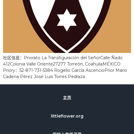
社区信息：Priorato La Transfiguración del SeñorCalle Ñado
412Colonia Valle Oriente27277 Torreón, CoahuilaMÉXICO
Priory：52-871-731-5384 Rogelio García AscencioPrior Mario
Cadena Pérez José Luis Torres Pedraza
主页
littleflower.org