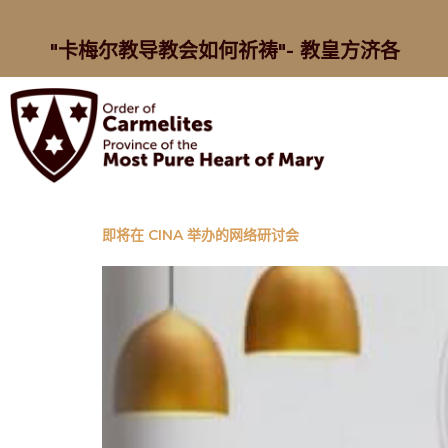
"卡梅尔教导教会如何祈祷"- 教皇方济各
即将在 CINA 举办的网络研讨会