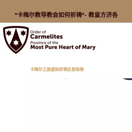
"卡梅尔教导教会如何祈祷"- 教皇方济各
卡梅尔之旅虚拟祈祷反思指南