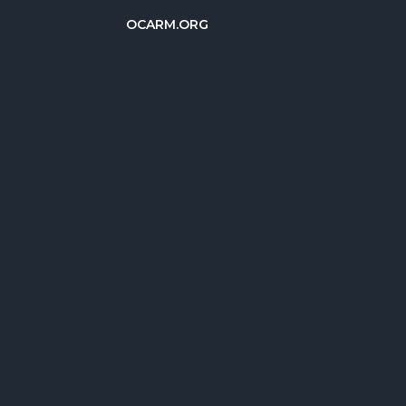
OCARM.ORG
Deutsch
Русский
Italiano