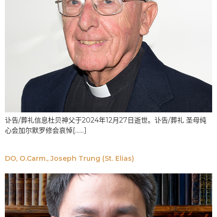
讣告/葬礼信息杜贝神父于2024年12月27日逝世。讣告/葬礼 圣母纯
心会加尔默罗修会哀悼[......］
DO, O.Carm., Joseph Trung (St. Elias)