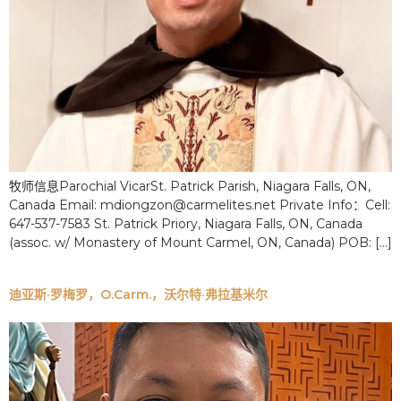
牧师信息Parochial VicarSt. Patrick Parish, Niagara Falls, ON,
Canada Email: mdiongzon@carmelites.net Private Info：Cell:
647-537-7583 St. Patrick Priory, Niagara Falls, ON, Canada
(assoc. w/ Monastery of Mount Carmel, ON, Canada) POB: [...]
迪亚斯·罗梅罗，O.Carm.，沃尔特·弗拉基米尔