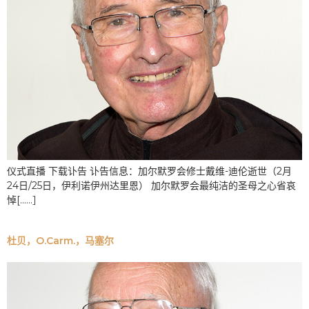
仪式直播 下载讣告 讣告信息：加尔默罗会修士戴维-迪伦逝世（2月
24日/25日，伊利诺伊州达里恩） 加尔默罗会最纯洁的圣母之心省哀
悼[......］
杜贝，O.Carm.，马塞尔