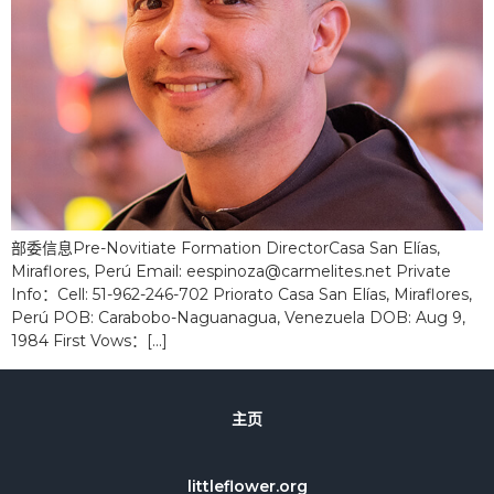
部委信息Pre-Novitiate Formation DirectorCasa San Elías,
Miraflores, Perú Email: eespinoza@carmelites.net Private
Info：Cell: 51-962-246-702 Priorato Casa San Elías, Miraflores,
Perú POB: Carabobo-Naguanagua, Venezuela DOB: Aug 9,
1984 First Vows：[...]
主页
littleflower.org