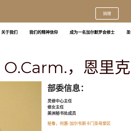
捐赠
关于我们
我们的精神信仰
成为一名加尔默罗会修士
圣
O.Carm.，恩里克
部委信息：
灵修中心主任
修女主任
美洲秘书处成员
秘鲁，何塞-加尔韦斯卡门圣母堂区