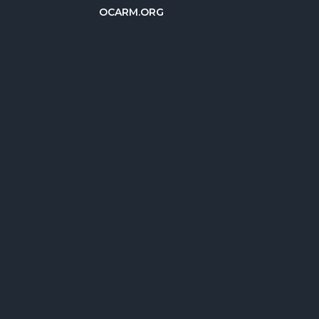
OCARM.ORG
Deutsch
Русский
Italiano