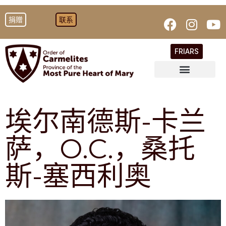
捐赠
联系
FRIARS
埃尔南德斯-卡兰
萨，O.C.，桑托
斯-塞西利奥