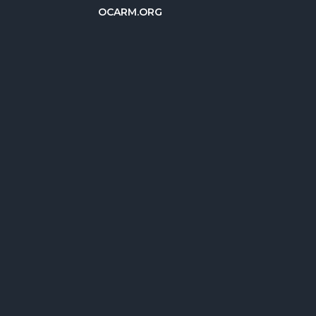
OCARM.ORG
Deutsch
Русский
Italiano