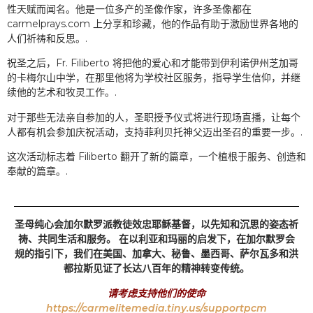
性天赋而闻名。他是一位多产的圣像作家，许多圣像都在
carmelprays.com 上分享和珍藏，他的作品有助于激励世界各地的
人们祈祷和反思。.
祝圣之后，Fr. Filiberto 将把他的爱心和才能带到伊利诺伊州芝加哥
的卡梅尔山中学，在那里他将为学校社区服务，指导学生信仰，并继
续他的艺术和牧灵工作。.
对于那些无法亲自参加的人，圣职授予仪式将进行现场直播，让每个
人都有机会参加庆祝活动，支持菲利贝托神父迈出圣召的重要一步。.
这次活动标志着 Filiberto 翻开了新的篇章，一个植根于服务、创造和
奉献的篇章。.
圣母纯心会加尔默罗派教徒效忠耶稣基督，以先知和沉思的姿态祈
祷、共同生活和服务。 在以利亚和玛丽的启发下，在加尔默罗会
规的指引下，我们在美国、加拿大、秘鲁、墨西哥、萨尔瓦多和洪
都拉斯见证了长达八百年的精神转变传统。
请考虑支持他们的使命
https://carmelitemedia.tiny.us/supportpcm