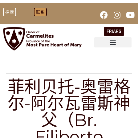
捐赠
联系
FRIARS
菲利贝托-奥雷格
尔-阿尔瓦雷斯神
父（Br.
Filiberto