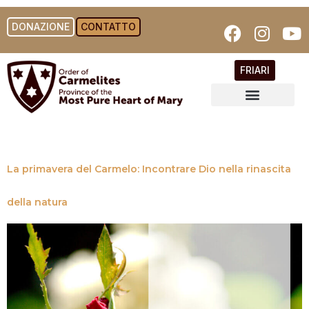
DONAZIONE
CONTATTO
FRIARI
La primavera del Carmelo: Incontrare Dio nella rinascita
della natura