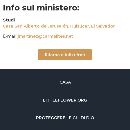
Info sul ministero:
Studi
Casa San Alberto de Jerusalén, Huizúcar, El Salvador
E-mail:
jmartinez@carmelites.net
Ritorno a tutti i frati
CASA
LITTLEFLOWER.ORG
PROTEGGERE I FIGLI DI DIO