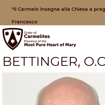
"Il Carmelo insegna alla Chiesa a preg
Francesco
BETTINGER, O.C