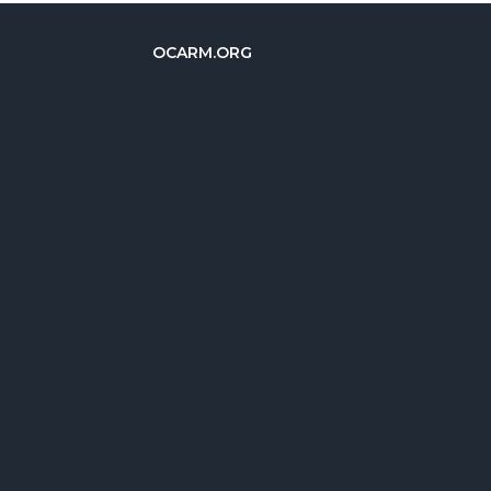
OCARM.ORG
简体中文
Deutsch
Русский