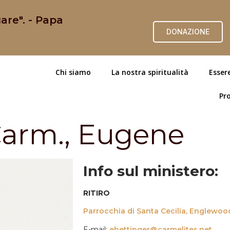
are". - Papa
DONAZIONE
Chi siamo
La nostra spiritualità
Esser
Pro
arm., Eugene
Info sul ministero:
RITIRO
Parrocchia di Santa Cecilia, Englewoo
E-mail:
ebettinger@carmelites.net