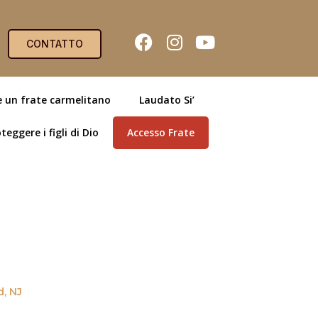
CONTATTO
e un frate carmelitano
Laudato Si’
teggere i figli di Dio
Accesso Frate
d, NJ