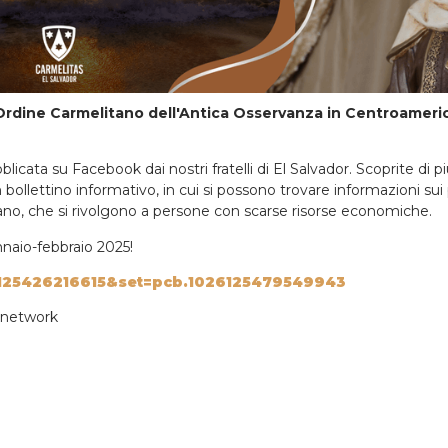
Ordine Carmelitano dell'Antica Osservanza in Centroamerica
blicata su Facebook dai nostri fratelli di El Salvador. Scoprite d
bollettino informativo, in cui si possono trovare informazioni sui p
ano, che si rivolgono a persone con scarse risorse economiche.
nnaio-febbraio 2025!
6125426216615&set=pcb.1026125479549943
l network
o