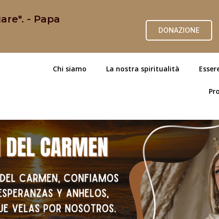
are". - Papa
DONAZIONE
Chi siamo
La nostra spiritualità
Esser
Pro