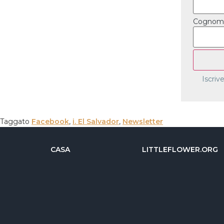
Cognom
Iscriv
Taggato
Facebook
,
i. El Salvador
,
Newsletter
CASA
LITTLEFLOWER.ORG