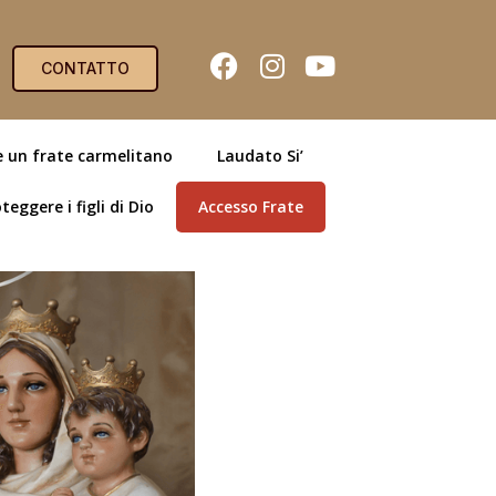
CONTATTO
e un frate carmelitano
Laudato Si’
teggere i figli di Dio
Accesso Frate