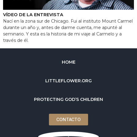
VÍDEO DE LA ENTREVISTA
Nací en la zona sur de Chicago. Fui al instituto Mount Carmel
durante un año y, antes de darme cuenta, me apunté al
seminario. Y esta es la historia de mi viaje al Carmelo y a
través de él.
HOME
LITTLEFLOWER.ORG
PROTECTING GOD’S CHILDREN
CONTACTO