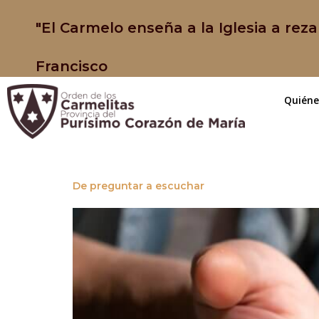
"El Carmelo enseña a la Iglesia a reza
Francisco
Quién
De preguntar a escuchar