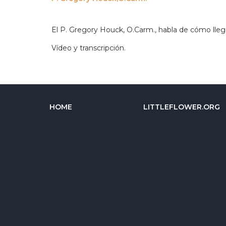
El P. Gregory Houck, O.Carm., habla de cómo llegó
Vídeo y transcripción.
HOME
LITTLEFLOWER.ORG