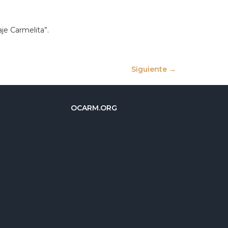
je Carmelita”.
Siguiente
→
OCARM.ORG