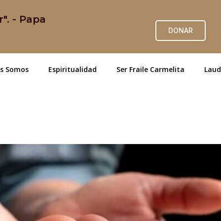
r". - Papa
DONAR
es Somos
Espiritualidad
Ser Fraile Carmelita
Laud