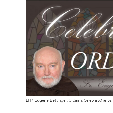
El P. Eugene Bettinger, O.Carm. Celebra 50 años c