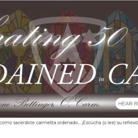
omo sacerdote carmelita ordenado... ¡Escucha (o lee) su reflexión