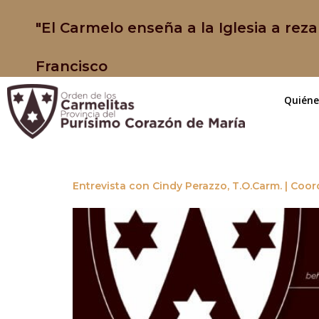
"El Carmelo enseña a la Iglesia a reza
Francisco
Quién
Entrevista con Cindy Perazzo, T.O.Carm. | Coor