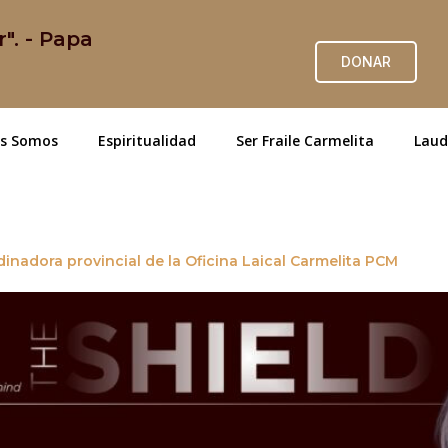
r". - Papa
DONAR
es Somos
Espiritualidad
Ser Fraile Carmelita
Laud
dinadora provincial de la Oficina Laical Carmelita PCM