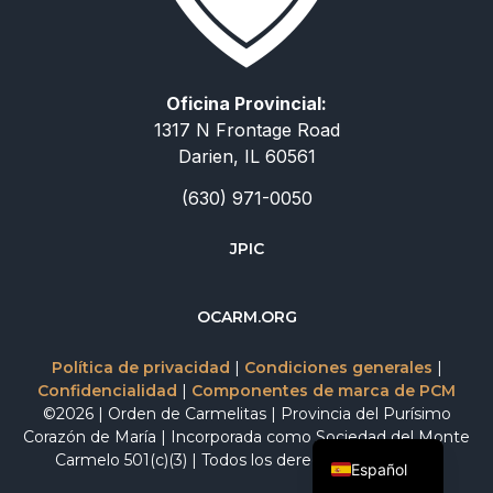
Oficina Provincial:
1317 N Frontage Road
Darien, IL 60561
(630) 971-0050
JPIC
简体中文
OCARM.ORG
Deutsch
Русский
Política de privacidad
|
Condiciones generales
|
Confidencialidad
|
Componentes de marca de PCM
Italiano
©2026 | Orden de Carmelitas | Provincia del Purísimo
English
Corazón de María | Incorporada como Sociedad del Monte
Carmelo 501(c)(3) | Todos los derechos reservados.
Español