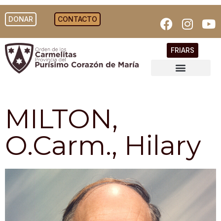
DONAR
CONTACTO
FRIARS
MILTON,
O.Carm., Hilary