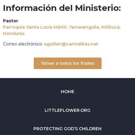
Información del Ministerio:
Pastor
Parroquia Santa Lucía Mártir, Yamaranguila, Intibucá,
Honduras
Correo electrónico:
aguillen@carmelites.net
Volver a todos los frailes
HOME
LITTLEFLOWER.ORG
PROTECTING GOD’S CHILDREN