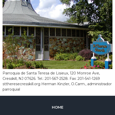
Parroquia de Santa Teresa de Lisieux, 120 Monroe Ave,
Cresskill, NJ 07626. Tel.: 201-567-2528. Fax: 201-541-1269
sttheresecresskill.org Herman Kinzler, O.Carm., administrador
parroquial
HOME