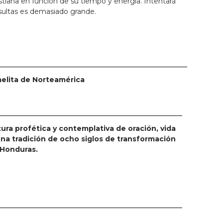
istiana en función de su tiempo y energía. Intentará
ultas es demasiado grande.
melita de Norteamérica
tura profética y contemplativa de oración, vida
una tradición de ocho siglos de transformación
y Honduras.