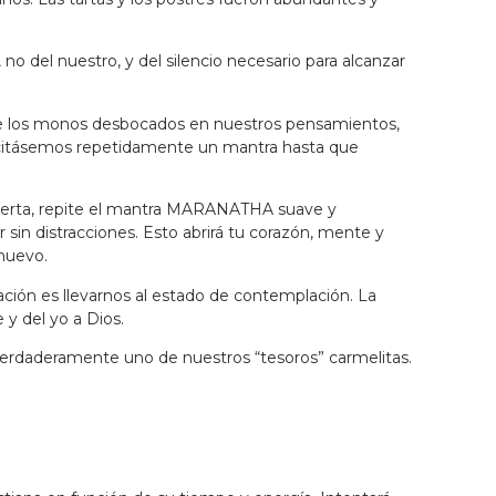
no del nuestro, y del silencio necesario para alcanzar
ía de los monos desbocados en nuestros pensamientos,
recitásemos repetidamente un mantra hasta que
ro alerta, repite el mantra MARANATHA suave y
r sin distracciones. Esto abrirá tu corazón, mente y
 nuevo.
ción es llevarnos al estado de contemplación. La
 y del yo a Dios.
 verdaderamente uno de nuestros “tesoros” carmelitas.