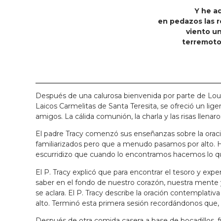
Y he a
en pedazos las r
viento un
terremoto
Después de una calurosa bienvenida por parte de Lour
Laicos Carmelitas de Santa Teresita, se ofreció un l
amigos. La cálida comunión, la charla y las risas llen
El padre Tracy comenzó sus enseñanzas sobre la oraci
familiarizados pero que a menudo pasamos por alto. 
escurridizo que cuando lo encontramos hacemos lo qu
El P. Tracy explicó que para encontrar el tesoro y ex
saber en el fondo de nuestro corazón, nuestra mente
se aclara. El P. Tracy describe la oración contemplat
alto. Terminó esta primera sesión recordándonos que,
Después de otra comida casera a base de bocadillos, fr