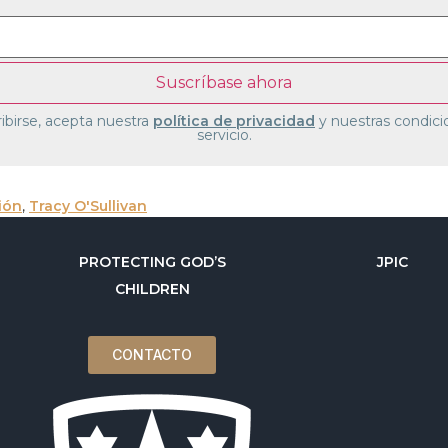
ribirse, acepta nuestra
política de privacidad
y nuestras condici
servicio.
ión
,
Tracy O'Sullivan
PROTECTING GOD’S
JPIC
CHILDREN
CONTACTO