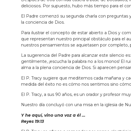
deliciosos. Por supuesto, hubo más tiempo para el co
El Padre comenzó su segunda charla con preguntas y res
la conciencia de Dios.
Para ilustrar el concepto de estar abierto a Dios y c
que representan nuestro principal obstáculo para el
nuestros pensamientos se aquietasen por completo, pe
La sugerencia del Padre para alcanzar este silencio es
gentilmente, ¡escucha la palabra no a los monos! El ruid
alma a la plena conciencia de Dios. Si aparecen pensa
El P. Tracy sugiere que meditemos cada mañana y cada
medida del éxito no es cómo nos sentimos sino cómo vi
El P. Tracy, a sus 90 años, es un orador y profesor m
Nuestro día concluyó con una misa en la iglesia de Nues
Y he aquí, vino una voz a él ...
Reyes 19:13