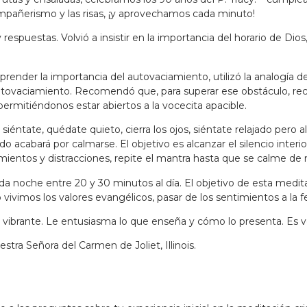
mpañerismo y las risas, ¡y aprovechamos cada minuto!
puestas. Volvió a insistir en la importancia del horario de Dios, 
omprender la importancia del autovaciamiento, utilizó la analog
 autovaciamiento. Recomendó que, para superar ese obstáculo, 
rmitiéndonos estar abiertos a la vocecita apacible.
: siéntate, quédate quieto, cierra los ojos, siéntate relajado pe
o acabará por calmarse. El objetivo es alcanzar el silencio interio
mientos y distracciones, repite el mantra hasta que se calme de
 noche entre 20 y 30 minutos al día. El objetivo de esta medita
vimos los valores evangélicos, pasar de los sentimientos a la fe
uy vibrante. Le entusiasma lo que enseña y cómo lo presenta. Es
tra Señora del Carmen de Joliet, Illinois.