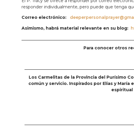
El P. Tracy se ofrece a responder por correo electrónic
responder individualmente, pero puede que tenga qu
Correo electrónico:
deeperpersonalprayer@gma
Asimismo, habrá material relevante en su blog:
h
Para conocer otros re
Los Carmelitas de la Provincia del Purísimo Co
común y servicio. Inspirados por Elías y Marí
espiritual