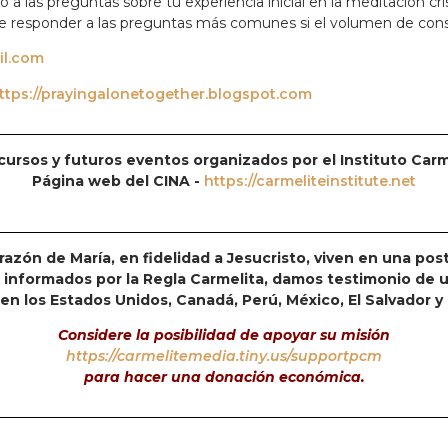
o a las preguntas sobre tu experiencia inicial en la meditación cr
e responder a las preguntas más comunes si el volumen de cons
il.com
ttps://prayingalonetogether.blogspot.com
cursos y futuros eventos organizados por el Instituto Car
Página web del CINA -
https://carmeliteinstitute.net
razón de María, en fidelidad a Jesucristo, viven en una pos
a e informados por la Regla Carmelita, damos testimonio de 
 en los Estados Unidos, Canadá, Perú, México, El Salvador 
Considere la posibilidad de apoyar su misión
https://carmelitemedia.tiny.us/supportpcm
para hacer una donación económica.