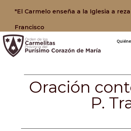
"El Carmelo enseña a la Iglesia a reza
Francisco
Quién
Oración cont
P. Tr