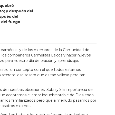
 quebró
to; y después del
espués del
 del fuego
orteamérica, y de los miembros de la Comunidad de
on los compañeros Carmelitas Laicos y hacer nuevos
zo para nuestro día de oración y aprendizaje.
uestro, un concepto con el que todos estamos
secreto, ese tesoro que es tan valioso pero tan
os de nuestras obsesiones. Subrayó la importancia de
que aceptamos el amor inquebrantable de Dios, todo
e estamos familiarizados pero que a menudo pasamos por
 nosotros mismos.
os. Las tartas y los postres fueron abundantes y