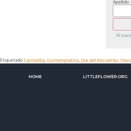
Apellido
Al susc
Etiquetado
Carmelita
,
Contemplativo
,
Día del Recuerdo
,
Orac
HOME
LITTLEFLOWER.ORG