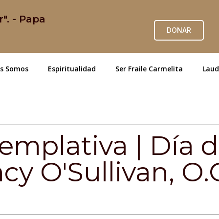
r". - Papa
DONAR
es Somos
Espiritualidad
Ser Fraile Carmelita
Laud
emplativa | Día d
acy O'Sullivan, O