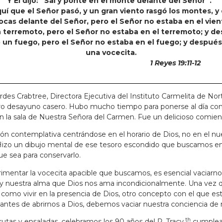
Y Él dijo: “Sal y ponte en el monte delante del Señor”.”
quí que el Señor pasó, y un gran viento rasgó los montes, y
ocas delante del Señor, pero el Señor no estaba en el vien
 terremoto, pero el Señor no estaba en el terremoto; y d
 un fuego, pero el Señor no estaba en el fuego; y después
una vocecita.
1 Reyes 19:11-12
des Crabtree, Directora Ejecutiva del Instituto Carmelita de N
igero desayuno casero. Hubo mucho tiempo para ponerse al día c
aron la sala de Nuestra Señora del Carmen. Fue un delicioso comien
ón contemplativa centrándose en el horario de Dios, no en el n
Hizo un dibujo mental de ese tesoro escondido que buscamos en 
e sea para conservarlo.
perimentar la vocecita apacible que buscamos, es esencial vaciarn
 y nuestra alma que Dios nos ama incondicionalmente. Una vez 
iva como vivir en la presencia de Dios, otro concepto con el qu
 antes de abrirnos a Dios, debemos vaciar nuestra conciencia de
th
utas y ensaladas, celebramos los 90 años del P. Tracy.
cumpleañ