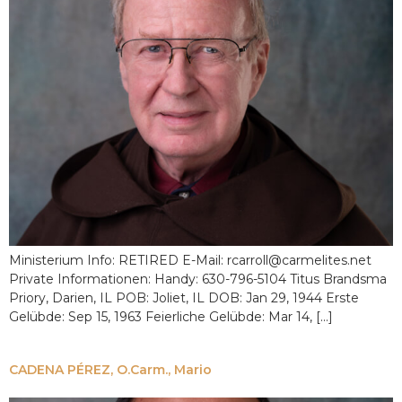
Ministerium Info: RETIRED E-Mail: rcarroll@carmelites.net
Private Informationen: Handy: 630-796-5104 Titus Brandsma
Priory, Darien, IL POB: Joliet, IL DOB: Jan 29, 1944 Erste
Gelübde: Sep 15, 1963 Feierliche Gelübde: Mar 14, [...]
CADENA PÉREZ, O.Carm., Mario