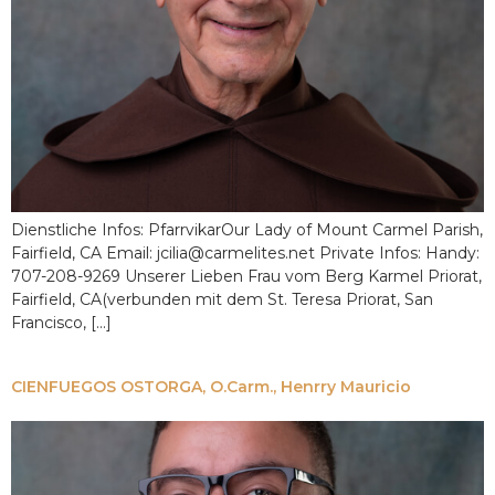
Dienstliche Infos: PfarrvikarOur Lady of Mount Carmel Parish,
Fairfield, CA Email: jcilia@carmelites.net Private Infos: Handy:
707-208-9269 Unserer Lieben Frau vom Berg Karmel Priorat,
Fairfield, CA(verbunden mit dem St. Teresa Priorat, San
Francisco, [...]
CIENFUEGOS OSTORGA, O.Carm., Henrry Mauricio