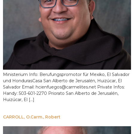
Ministerium Info: Berufungspromotor für Mexiko, El Salvador
und HondurasCasa San Alberto de Jerusalén, Huizúcar, El
Salvador Email: hcienfuegos@carmelites.net Private Infos:
Handy: 503-601-2270 Priorato San Alberto de Jerusalén,
Huizúcar, El [...]
CARROLL, O.Carm., Robert