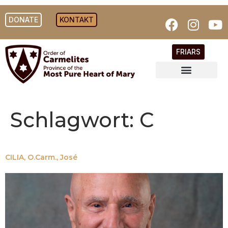
DONATE
KONTAKT
FRIARS
Schlagwort:
C
CILIA, O.Carm., José