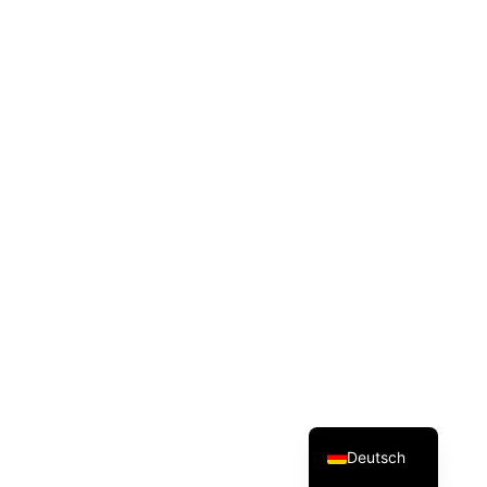
简体中文
Русский
Italiano
Español
English
Deutsch