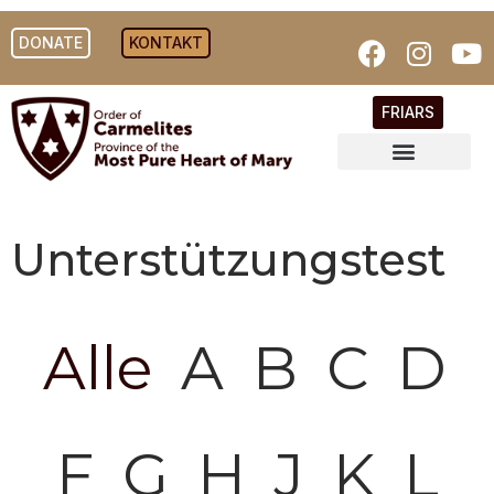
DONATE
KONTAKT
FRIARS
Unterstützungstest
Alle
A
B
C
D
F
G
H
J
K
L