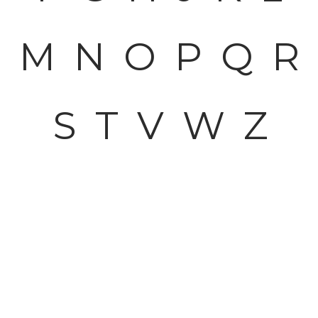
M
N
O
P
Q
R
S
T
V
W
Z