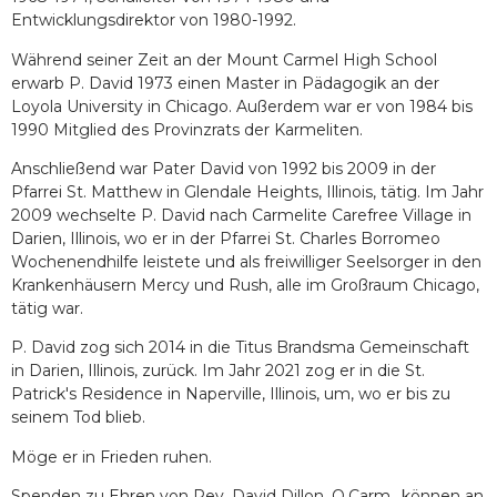
Entwicklungsdirektor von 1980-1992.
Während seiner Zeit an der Mount Carmel High School
erwarb P. David 1973 einen Master in Pädagogik an der
Loyola University in Chicago. Außerdem war er von 1984 bis
1990 Mitglied des Provinzrats der Karmeliten.
Anschließend war Pater David von 1992 bis 2009 in der
Pfarrei St. Matthew in Glendale Heights, Illinois, tätig. Im Jahr
2009 wechselte P. David nach Carmelite Carefree Village in
Darien, Illinois, wo er in der Pfarrei St. Charles Borromeo
Wochenendhilfe leistete und als freiwilliger Seelsorger in den
Krankenhäusern Mercy und Rush, alle im Großraum Chicago,
tätig war.
P. David zog sich 2014 in die Titus Brandsma Gemeinschaft
in Darien, Illinois, zurück. Im Jahr 2021 zog er in die St.
Patrick's Residence in Naperville, Illinois, um, wo er bis zu
seinem Tod blieb.
Möge er in Frieden ruhen.
Spenden zu Ehren von Rev. David Dillon, O.Carm., können an