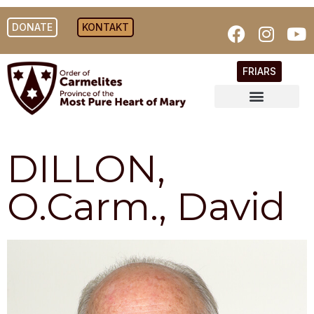
DONATE
KONTAKT
FRIARS
DILLON,
O.Carm., David