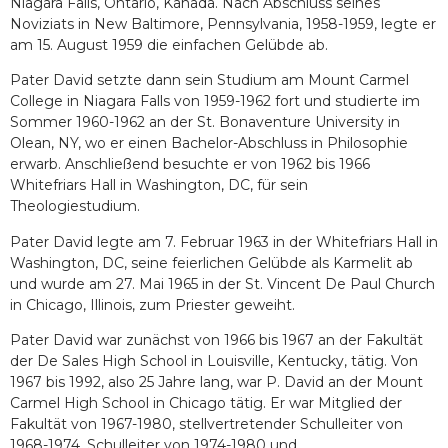
Niagara Falls, Ontario, Kanada. Nach Abschluss seines
Noviziats in New Baltimore, Pennsylvania, 1958-1959, legte er
am 15. August 1959 die einfachen Gelübde ab.
Pater David setzte dann sein Studium am Mount Carmel
College in Niagara Falls von 1959-1962 fort und studierte im
Sommer 1960-1962 an der St. Bonaventure University in
Olean, NY, wo er einen Bachelor-Abschluss in Philosophie
erwarb. Anschließend besuchte er von 1962 bis 1966
Whitefriars Hall in Washington, DC, für sein
Theologiestudium.
Pater David legte am 7. Februar 1963 in der Whitefriars Hall in
Washington, DC, seine feierlichen Gelübde als Karmelit ab
und wurde am 27. Mai 1965 in der St. Vincent De Paul Church
in Chicago, Illinois, zum Priester geweiht.
Pater David war zunächst von 1966 bis 1967 an der Fakultät
der De Sales High School in Louisville, Kentucky, tätig. Von
1967 bis 1992, also 25 Jahre lang, war P. David an der Mount
Carmel High School in Chicago tätig. Er war Mitglied der
Fakultät von 1967-1980, stellvertretender Schulleiter von
1968-1974, Schulleiter von 1974-1980 und