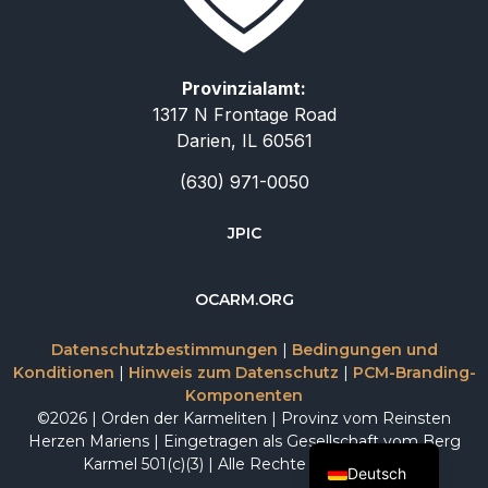
Provinzialamt:
1317 N Frontage Road
Darien, IL 60561
(630) 971-0050
JPIC
简体中文
OCARM.ORG
Русский
Datenschutzbestimmungen
|
Bedingungen und
Italiano
Konditionen
|
Hinweis zum Datenschutz
|
PCM-Branding-
Komponenten
Español
©2026 | Orden der Karmeliten | Provinz vom Reinsten
English
Herzen Mariens | Eingetragen als Gesellschaft vom Berg
Karmel 501(c)(3) | Alle Rechte vorbehalten.
Deutsch