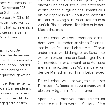
zugewiesen – einem Seelsorgeamt, das 
ence, Massachusetts,
brachte und das er schließlich leiten soll
28. Dezember 1934
kehrte jedoch aufgrund des Bedarfs 2014 
er Sohn des
bis die Kapelle in die Obhut der Karmeli
Herbert A. (Chuck)
Im Jahr 2016 zog sich Pater Herbert in 
n. Jim wird von den
zurück. Bis zu seinem Tod blieb er in der
hrt hat, schmerzlich
Massachusetts.
sowie seine zehn
ielzahl von
Pater Herbert widmete mehr als sechs Ja
dem Karmeliterorden an vielen Orten und
ihm im Laufe seines Lebens viele Führun
ns mit großer
anderem als Ausbildungsleiter, Schulleite
m Familienleben war
war er in erster Linie ein Seelsorger: Dami
ersuche im Priorat in
Gemeindepfarrer gemeint, eine Aufgabe, 
mar School und der
allem jemand, dem das Wohl anderer un
liter-Seminar ein
der die Menschen auf ihrem Lebensweg b
rpriester geweiht.
Pater Herbert wird uns wegen seines s
 der Karmeliter. Er
Bereitschaft, überall dort zu dienen, wo 
chigen Gemeinde an,
bleiben. Möge er in Frieden ruhen.
e in verschiedenen
wie eine Rückkehr
Spenden zu Ehren von Pater Herbert Jon
ngagierte er sich
Adresse gerichtet werden: Society of M