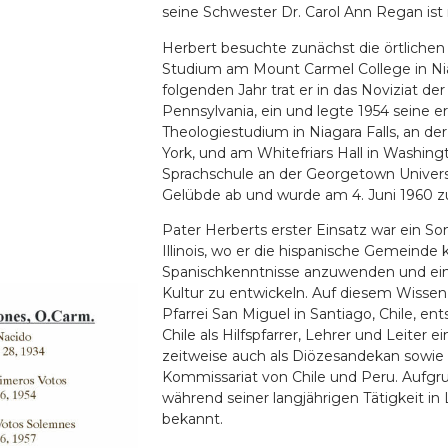
seine Schwester Dr. Carol Ann Regan is
Herbert besuchte zunächst die örtlichen 
Studium am Mount Carmel College in Niag
folgenden Jahr trat er in das Noviziat de
Pennsylvania, ein und legte 1954 seine e
Theologiestudium in Niagara Falls, an de
York, und am Whitefriars Hall in Washing
Sprachschule an der Georgetown Universit
Gelübde ab und wurde am 4. Juni 1960 z
Pater Herberts erster Einsatz war ein Som
Illinois, wo er die hispanische Gemeinde
Spanischkenntnisse anzuwenden und ein t
Kultur zu entwickeln. Auf diesem Wissen k
Pfarrei San Miguel in Santiago, Chile, en
Chile als Hilfspfarrer, Lehrer und Leiter 
zeitweise auch als Diözesandekan sowie 
Kommissariat von Chile und Peru. Aufg
während seiner langjährigen Tätigkeit in
bekannt.