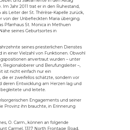
Gebet und Sakramente in den Alltag
te. Im Jahr 2011 trat er in den Ruhestand,
als Leiter der St. Thérèse-Kapelle zurück,
ter von der Unbefleckten Maria überging.
das Pfarrhaus St. Monica in Methuen
 Nähe seines Geburtsortes in
hrzehnte seines priesterlichen Dienstes
 in einer Vielzahl von Funktionen. Obwohl
gspositionen anvertraut wurden – unter
r, Regionaloberer und Berufungsleiter –,
t ist nicht einfach nur ein
die er zweifellos schätzte, sondern vor
d deren Entwicklung am Herzen lag und
egleitete und leitete.
eelsorgerischen Engagements und seiner
die Provinz ihn brauchte, in Erinnerung
es, O. Carm., können an folgende
ount Carmel, 1317 North Frontage Road,