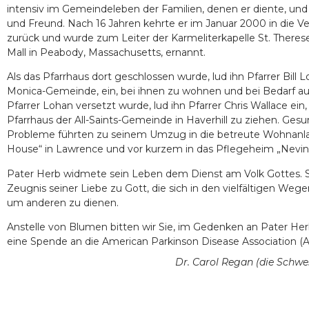
intensiv im Gemeindeleben der Familien, denen er diente, und
und Freund. Nach 16 Jahren kehrte er im Januar 2000 in die V
zurück und wurde zum Leiter der Karmeliterkapelle St. Theres
Mall in Peabody, Massachusetts, ernannt.
Als das Pfarrhaus dort geschlossen wurde, lud ihn Pfarrer Bill Lo
Monica-Gemeinde, ein, bei ihnen zu wohnen und bei Bedarf au
Pfarrer Lohan versetzt wurde, lud ihn Pfarrer Chris Wallace ein,
Pfarrhaus der All-Saints-Gemeinde in Haverhill zu ziehen. Gesu
Probleme führten zu seinem Umzug in die betreute Wohnanl
House“ in Lawrence und vor kurzem in das Pflegeheim „Nevin
Pater Herb widmete sein Leben dem Dienst am Volk Gottes. S
Zeugnis seiner Liebe zu Gott, die sich in den vielfältigen Wegen
um anderen zu dienen.
Anstelle von Blumen bitten wir Sie, im Gedenken an Pater He
eine Spende an die American Parkinson Disease Association (A
Dr. Carol Regan (die Schwe