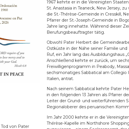
1967 kehrte er in die Vereinigten Staaten 
St. Anastasia in Teaneck, New Jersey, zu w
die St.-Thérèse-Gemeinde in Cresskill, N
Pfarrer der St.-Joseph-Gemeinde in Bogo
Jahre lang innehatte. Während dieser Zei
Berufungsbeauftragter tätig.
Obwohl Pater Herbert die Gemeindearbei
Ostküste in der Nähe seiner Familie und 
Ruf, ein Jahr lang das Ausbildungshaus „Ca
Anschließend kehrte er zurück, um sech
Freiwilligenprogramm in Peabody, Massac
sechsmonatiges Sabbatical am Collegio I
Italien, antrat.
Nach seinem Sabbatical kehrte Pater Her
in den folgenden 13 Jahren als Pfarrer de
Leiter der Grund- und weiterführenden Sc
Regionaloberer des peruanischen Kommis
Im Jahr 2000 kehrte er in die Vereinigte
Thérèse-Kapelle im Northshore Shopping
 Tod von Pater