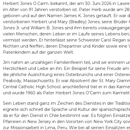
Herbert Jones O.Carm. bekannt, der am 30. Juni 2026 in Lawr
im Alter von 91 Jahren verstorben ist. Pater Herb wurde am 
geboren und auf den Namen James K. Jones getauft. Er war d
verstorbenen Herbert und Mary (Bradley) Jones; seine Brüder 
Jones Jr. und William B. Jones sind ihm bereits vorausgegange
vielen Menschen, deren Leben er im Laufe seines Lebens berü
vermisst werden. Er hinterlässt seine Schwester Carol Regan 
Nichten und Neffen, deren Ehepartner und Kinder sowie eine V
Patenkindern auf der ganzen Welt.
Jim nahm an unzähligen Familienfeiern teil, und wir erinnern u
Herzlichkeit und Liebe an ihn. Ein Beispiel für seine Freude a
die jährliche Ausrichtung eines Osterbrunchs und einer Osterei
Peabody, Massachusetts. Er war Absolvent der St. Mary Gram
Central Catholic High School; anschließend trat er in das Karme
und wurde 1960 als Pater Herbert Jones O’Carm zum Karmelite
Sein Leben stand ganz im Zeichen des Dienstes in der Tradition
eignete sich schnell die Sprache und Kultur der spanischspra
da er für den Dienst in Chile bestimmt war. Es folgten Einsätz
Pfarreien in New Jersey in den Vororten von New York City so
zur Missionsarbeit in Lima, Peru. Wie bei all seinen Einsätzen e