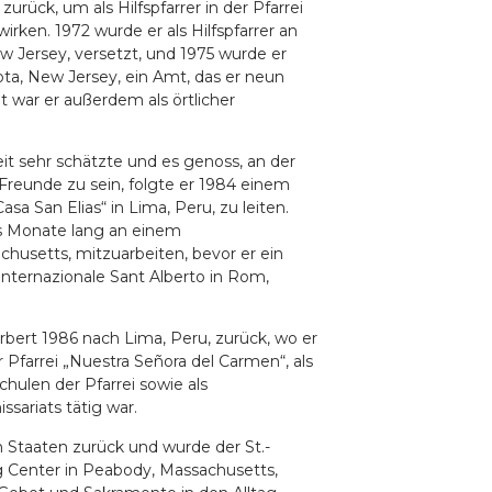
zurück, um als Hilfspfarrer in der Pfarrei
irken. 1972 wurde er als Hilfspfarrer an
ew Jersey, versetzt, und 1975 wurde er
ta, New Jersey, ein Amt, das er neun
t war er außerdem als örtlicher
t sehr schätzte und es genoss, an der
Freunde zu sein, folgte er 1984 einem
sa San Elias“ in Lima, Peru, zu leiten.
s Monate lang an einem
husetts, mitzuarbeiten, bevor er ein
nternazionale Sant Alberto in Rom,
bert 1986 nach Lima, Peru, zurück, wo er
r Pfarrei „Nuestra Señora del Carmen“, als
hulen der Pfarrei sowie als
sariats tätig war.
n Staaten zurück und wurde der St.-
 Center in Peabody, Massachusetts,