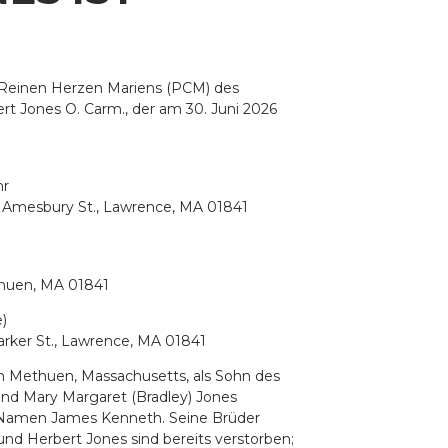
om Reinen Herzen Mariens (PCM) des
rt Jones O. Carm., der am 30. Juni 2026
hr
 Amesbury St., Lawrence, MA 01841
thuen, MA 01841
)
arker St., Lawrence, MA 01841
 Methuen, Massachusetts, als Sohn des
nd Mary Margaret (Bradley) Jones
en Namen James Kenneth. Seine Brüder
 und Herbert Jones sind bereits verstorben;