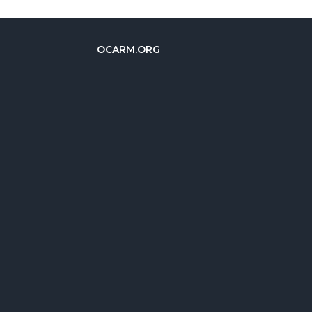
OCARM.ORG
简体中文
Русский