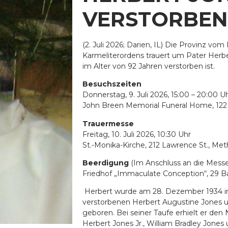
VERSTORBEN
(2. Juli 2026; Darien, IL) Die Provinz v
Karmeliterordens trauert um Pater Herbe
im Alter von 92 Jahren verstorben ist.
Besuchszeiten
Donnerstag, 9. Juli 2026, 15:00 – 20:00 U
John Breen Memorial Funeral Home, 122
Trauermesse
Freitag, 10. Juli 2026, 10:30 Uhr
St.-Monika-Kirche, 212 Lawrence St., Me
Beerdigung
(Im Anschluss an die Messe
Friedhof „Immaculate Conception“, 29 B
Herbert wurde am 28. Dezember 1934 in
verstorbenen Herbert Augustine Jones u
geboren. Bei seiner Taufe erhielt er d
Herbert Jones Jr., William Bradley Jones