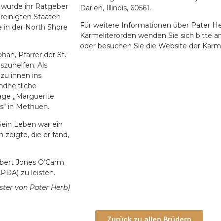
 wurde ihr Ratgeber
Darien, Illinois, 60561.
ereinigten Staaten
Für weitere Informationen über Pater He
e in der North Shore
Karmeliterorden wenden Sie sich bitte a
oder besuchen Sie die Website der Karm
han, Pfarrer der St.-
szuhelfen. Als
 zu ihnen ins
ndheitliche
age „Marguerite
s“ in Methuen.
ein Leben war ein
 zeigte, die er fand,
rbert Jones O’Carm
PDA) zu leisten.
ster von Pater Herb)
Zurück zu allen Brüdern