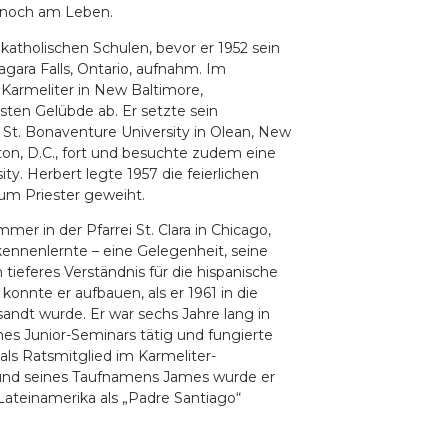
t noch am Leben.
katholischen Schulen, bevor er 1952 sein
ara Falls, Ontario, aufnahm. Im
r Karmeliter in New Baltimore,
rsten Gelübde ab. Er setzte sein
r St. Bonaventure University in Olean, New
ton, D.C., fort und besuchte zudem eine
y. Herbert legte 1957 die feierlichen
um Priester geweiht.
mer in der Pfarrei St. Clara in Chicago,
 kennenlernte – eine Gelegenheit, seine
ieferes Verständnis für die hispanische
onnte er aufbauen, als er 1961 in die
tsandt wurde. Er war sechs Jahre lang in
eines Junior-Seminars tätig und fungierte
als Ratsmitglied im Karmeliter-
rund seines Taufnamens James wurde er
 Lateinamerika als „Padre Santiago“