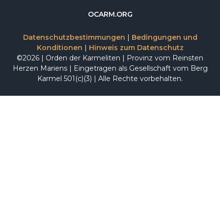
OCARM.ORG
Datenschutzbestimmungen
|
Bedingungen und
Konditionen
|
Hinweis zum Datenschutz
©2026 | Orden der Karmeliten | Provinz vom Reinsten
Herzen Mariens | Eingetragen als Gesellschaft vom Berg
Karmel 501(c)(3) | Alle Rechte vorbehalten.