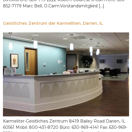
852-7179 Marc Bell, O.Carm.Vorstandsmitglied [...]
Geistliches Zentrum der Karmeliten, Darien, IL
Karmeliter-Geistliches Zentrum 8419 Bailey Road Darien, IL
60561 Mobil: 800-431-8720 Büro: 630-969-4141 Fax: 630-969-