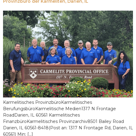
Provinzbüro der Karmeliten, Darien, IL
Karmelitisches ProvinzbüroKarmelitisches
BerufungsbüroKarmelitische Medien1317 N Frontage
RoadDarien, IL 60561 Karmelitisches
FinanzbüroKarmelitisches Provinzarchiv8501 Bailey Road
Darien, IL 60561-8418(Post an: 1317 N Frontage Rd, Darien, IL
60561) Min: [...]