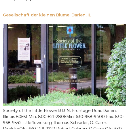
Gesellschaft der kleinen Blume, Darien, IL
Society of the Little Flower1313 N. Frontage RoadDarien,
Illinois 60561 Min: 800-621-2806Min: 630-968-9400 Fax: 630-
968-9542 littleflower.org Thomas Schrader, O. Carm.
DirektorOfc: 630-719-2222 Robert Colaresi, O.Carm.Ofc: 630-