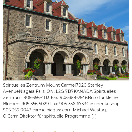
Spirituelles Zentrum Mount Carmel7020 Stanley
AvenueNiagara Falls, ON, L2G 7B7KANADA Spirituelles
Zentrum: 905-356-4113 Fax: 905-358-2548Büro für kleine
Blumen: 905-356-5029 Fax: 905-356-6733Geschenkeshop:
905-356-0047 carmelniagara.com Michael Wastag,
O.Carm.Direktor für spirituelle Programme [...]