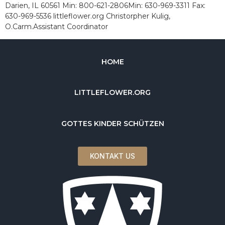
Darien, IL 60561 Min: 800-621-2806Min: 630-969-3311 Fax:
630-969-5536 littleflower.org Christorpher Kulig,
O.Carm.Assistant Coordinator
HOME
LITTLEFLOWER.ORG
GOTTES KINDER SCHÜTZEN
KONTAKT US